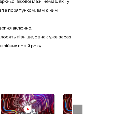
ерхньої вікової межі немає, як і у
м та порятунком, вам є чим
серпня включно.
олосять пізніше, однак уже зараз
ізійних подій року.