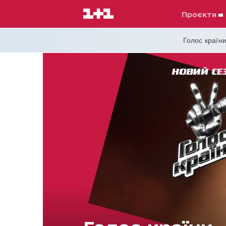
проєкти
Голос країни