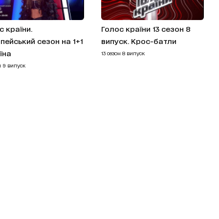
с країни.
Голос країни 13 сезон 8
пейський сезон на 1+1
випуск. Крос-батли
їна
13 сезон 8 випуск
н 9 випуск