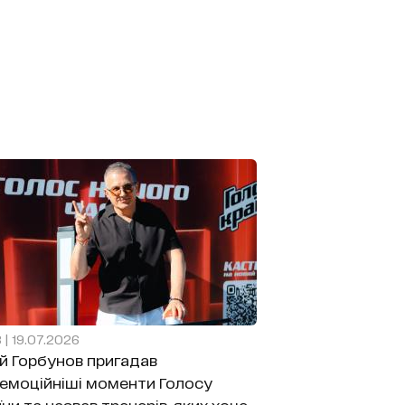
8 | 19.07.2026
й Горбунов пригадав
емоційніші моменти Голосу
їни та назвав тренерів, яких хоче