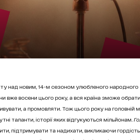
боту над новим, 14-м сезоном улюбленого народног
и вже восени цього року, а вся країна зможе обрати
вувати, а промовляти. Тож цього року на головній м
тні таланти, історії яких відгукуються мільйонам.
Го
вити, підтримувати та надихати, викликаючи гордість 