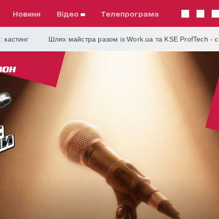
Новини
відео
телепрограма
: кастинг
Шлях майстра разом із Work.ua та KSE ProfTech - 