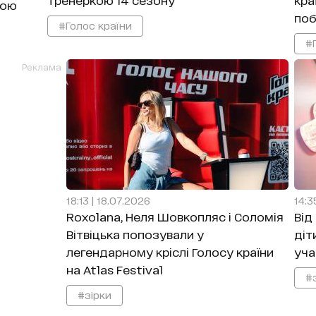
кою
поб
#Голос країни
#
Реклама
18:13 | 18.07.2026
14:3
Roxolana, Неля Шовкопляс і Соломія
Від
Вітвіцька попозували у
діт
легендарному кріслі Голосу країни
уча
на Atlas Festival
#
#зірки