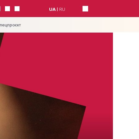
UA
RU
спецпроєкт