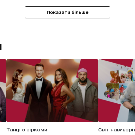
Показати більше
и
Танці з зірками
Світ навиворі