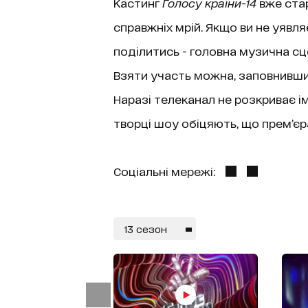
Кастинг
Голосу країни-14
вже старт
справжніх мрій. Якщо ви не уявл
поділитись - головна музична сце
Взяти участь можна, заповнивши а
Наразі телеканал не розкриває ім
творці шоу обіцяють, що прем’є
Соціальні мережі:
13 сезон