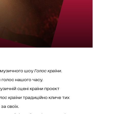
о музичного шоу
Голос країни
.
 голос нашого часу.
узичній сцені країни проєкт
лос країни
традиційно кличе тих
за своїх.