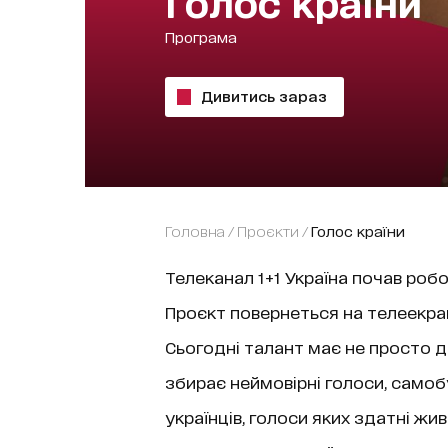
Голос країни
Програма
Дивитись зараз
Головна
/
проєкти
/
Голос країни
Телеканал 1+1 Україна почав ро
Проєкт повернеться на телеекран
Сьогодні талант має не просто ди
збирає неймовірні голоси, самобу
українців, голоси яких здатні жи