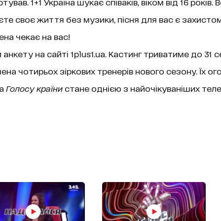
ував. 1+1 Україна шукає співаків, віком від 16 років. В
яєте своє життя без музики, пісня для вас є захисто
на чекає на вас!
нкету на сайті 1plus1.ua. Кастинг триватиме до 31 
ена чотирьох зіркових тренерів нового сезону. Їх ог
ра
Голосу країни
стане однією з найочікуваніших телев