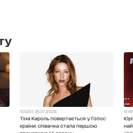
ту
10:00 | 31.07.2026
11:4
Тіна Кароль повертається у Голос
Юрі
країни: співачка стала першою
най
тренеркою 14 сезону
кра