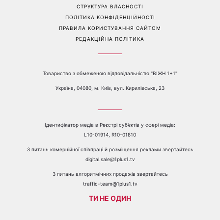
СТРУКТУРА ВЛАСНОСТІ
ПОЛІТИКА КОНФІДЕНЦІЙНОСТІ
ПРАВИЛА КОРИСТУВАННЯ САЙТОМ
РЕДАКЦІЙНА ПОЛІТИКА
Товариство з обмеженою відповідальністю "ВІЖН 1+1"
Україна, 04080, м. Київ, вул. Кирилівська, 23
Ідентифікатор медіа в Реєстрі суб’єктів у сфері медіа:
L10-01914, R10-01810
З питань комерційної співпраці й розміщення реклами звертайтесь
digital.sale@1plus1.tv
З питань алгоритмічних продажів звертайтесь
traffic-team@1plus1.tv
ТИ НЕ ОДИН