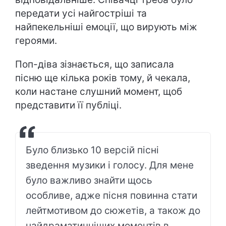
передати усі найгостріші та
найпекельніші емоції, що вирують між
героями.
Поп-діва зізнається, що записала
пісню ще кілька років тому, й чекала,
коли настане слушний момент, щоб
представити її публіці.
Було близько 10 версій пісні
зведення музики і голосу. Для мене
було важливо знайти щось
особливе, адже пісня повинна стати
лейтмотивом до сюжетів, а також до
найдраматичніших моментів в