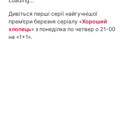
Loading...
Дивіться перші серії найгучнішої
прем’єри березня серіалу «
Хороший
хлопець
» з понеділка по четвер о 21-00
на «1+1».