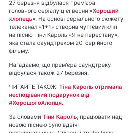
27 березня відбулася прем’єра
головного серіалу цієї весни «
Хороший
хлопець
». На основі серіального сюжету
телеканал «1+1» створив чуттєвий кліп
на пісню Тіни Кароль «Я не перестану»,
яка стала саундтреком 20-серійного
фільму.
Нагадаємо, що прем'єра саундтреку
відбулася також 27 березня.
ЧИТАЙТЕ ТАКОЖ:
Тіна Кароль отримала
несподіваний подарунок від
#ХорошогоХлопця.
За словами
Тіни Кароль
, працювати над
новою піснею було вдвічі
відповідальніше. Співачці треба було