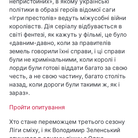
непристойних», в якому українські
політики в образі героїв відомої саги
«Ігри престолів» ведуть міжусобні війни
королівств. Дія серіалу відбувається в
світі фентезі, як кажуть у фільмі, це було
«давним-давно, коли за правителів
земель говорили їхні справи, і ці справи
були не кримінальними, коли королі і
лорди були готові віддати багато за свою
честь, а не свою частину, багато століть
назад, коли дороги були такими ж, як і
зараз».
Пройти опитування
Хто стане переможцем третього сезону
Ліги сміху, і як Володимир Зеленський