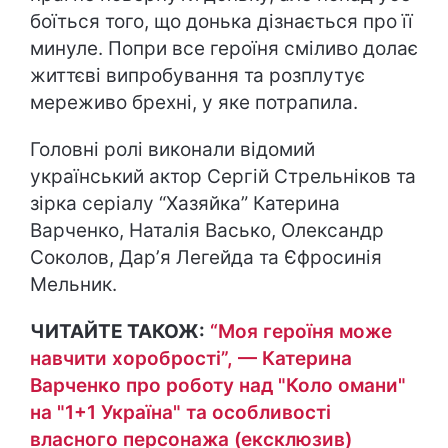
боїться того, що донька дізнається про її
минуле. Попри все героїня сміливо долає
життєві випробування та розплутує
мереживо брехні, у яке потрапила.
Головні ролі виконали відомий
український актор Сергій Стрельніков та
зірка серіалу “Хазяйка” Катерина
Варченко, Наталія Васько, Олександр
Соколов, Дарʼя Легейда та Єфросинія
Мельник.
ЧИТАЙТЕ ТАКОЖ:
“Моя героїня може
навчити хоробрості”, — Катерина
Варченко про роботу над "Коло омани"
на "1+1 Україна" та особливості
власного персонажа (ексклюзив)