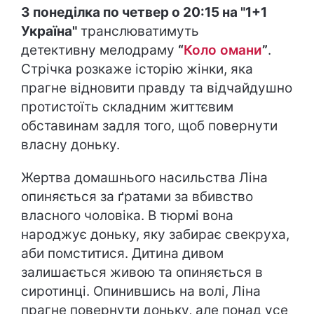
З понеділка по четвер о 20:15 на "1+1
Україна"
транслюватимуть
детективну мелодраму
“
Коло омани
”
.
Стрічка розкаже історію жінки, яка
прагне відновити правду та відчайдушно
протистоїть складним життєвим
обставинам задля того, щоб повернути
власну доньку.
Жертва домашнього насильства Ліна
опиняється за ґратами за вбивство
власного чоловіка. В тюрмі вона
народжує доньку, яку забирає свекруха,
аби помститися. Дитина дивом
залишається живою та опиняється в
сиротинці. Опинившись на волі, Ліна
прагне повернути доньку, але понад усе