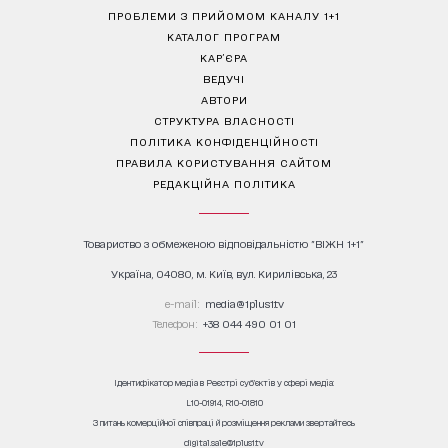
ПРОБЛЕМИ З ПРИЙОМОМ КАНАЛУ 1+1
КАТАЛОГ ПРОГРАМ
КАР’ЄРА
ВЕДУЧІ
АВТОРИ
СТРУКТУРА ВЛАСНОСТІ
ПОЛІТИКА КОНФІДЕНЦІЙНОСТІ
ПРАВИЛА КОРИСТУВАННЯ САЙТОМ
РЕДАКЦІЙНА ПОЛІТИКА
Товариство з обмеженою відповідальністю "ВІЖН 1+1"
Україна, 04080, м. Київ, вул. Кирилівська, 23
е-mail:
media@1plus1.tv
Телефон:
+38 044 490 01 01
Ідентифікатор медіа в Реєстрі суб’єктів у сфері медіа:
L10-01914, R10-01810
З питань комерційної співпраці й розміщення реклами звертайтесь
digital.sale@1plus1.tv