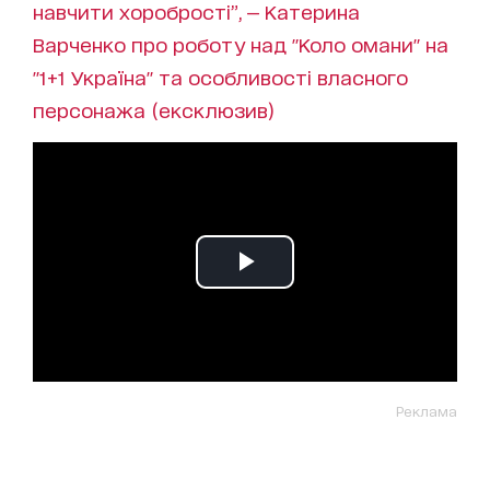
навчити хоробрості”, — Катерина
Варченко про роботу над "Коло омани" на
"1+1 Україна" та особливості власного
персонажа (ексклюзив)
Реклама