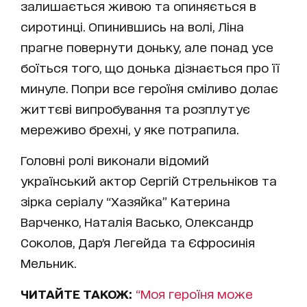
залишається живою та опиняється в
сиротинці. Опинившись на волі, Ліна
прагне повернути доньку, але понад усе
боїться того, що донька дізнається про її
минуле. Попри все героїня сміливо долає
життєві випробування та розплутує
мереживо брехні, у яке потрапила.
Головні ролі виконали відомий
український актор Сергій Стрельніков та
зірка серіалу “Хазяйка” Катерина
Варченко, Наталія Васько, Олександр
Соколов, Дарʼя Легейда та Єфросинія
Мельник.
ЧИТАЙТЕ ТАКОЖ:
“Моя героїня може