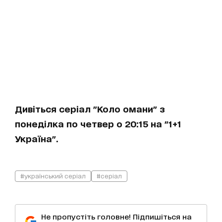
Дивіться серіал "Коло омани" з
понеділка по четвер о 20:15 на "1+1
Україна".
#український серіал
#серіал
Не пропустіть головне! Підпишіться на