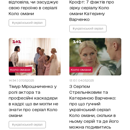
відповіла, чи засуджує
Крофт: 7 фактів про
свою героїню в серіалі
зірку серіалу Коло
Коло омани
омани Катерину
Варченко
#український серіал
#український серіал
Коло омани
Коло омани
14:54 | 07.05.2025
13:13 | 04.05.2025
Тімур Мірошниченко у
З Сергієм
ролі актора та
Стрельніковим та
професійні каскадери
Катериною Варченко:
в кадрі: що ви могли не
про що гучний
знати про серіал Коло
український серіал
омани
Коло омани, скільки в
ньому серій та де його
#український серіал
можна подивитись