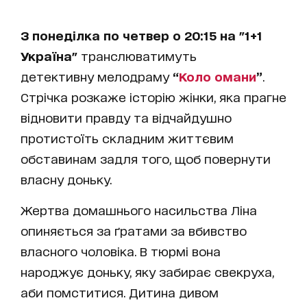
З понеділка по четвер о 20:15 на "1+1
Україна"
транслюватимуть
детективну мелодраму
“
Коло омани
”
.
Стрічка розкаже історію жінки, яка прагне
відновити правду та відчайдушно
протистоїть складним життєвим
обставинам задля того, щоб повернути
власну доньку.
Жертва домашнього насильства Ліна
опиняється за ґратами за вбивство
власного чоловіка. В тюрмі вона
народжує доньку, яку забирає свекруха,
аби помститися. Дитина дивом