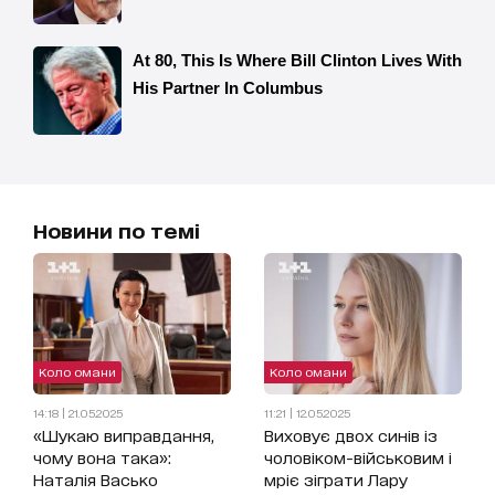
Новини по темі
Коло омани
Коло омани
14:18 | 21.05.2025
11:21 | 12.05.2025
«Шукаю виправдання,
Виховує двох синів із
чому вона така»:
чоловіком-військовим і
Наталія Васько
мріє зіграти Лару