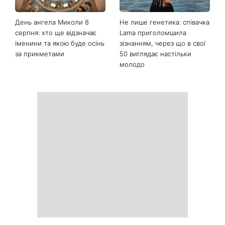
Останні новини
Колаген після 30: 9
Як носити найлегше
продуктів, які допомагають
закрите взуття літа: 3
довше зберегти молодість
стильні поєднання з
шкіри
мокасинами