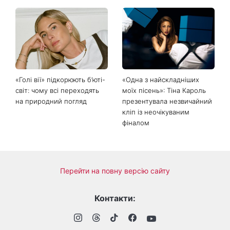
День ангела Миколи 8
Не лише генетика: співачка
серпня: хто ще відзначає
Lama приголомшила
іменини та якою буде осінь
зізнанням, через що в свої
за прикметами
50 виглядає настільки
молодо