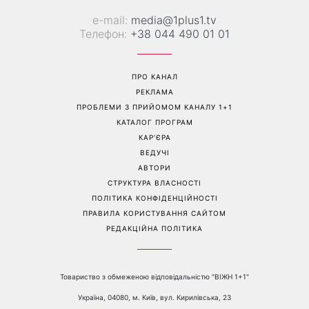
«Голі вії» підкорюють б’юті-
«Одна з найскладніших
світ: чому всі переходять
моїх пісень»: Тіна Кароль
на природний погляд
презентувала незвичайний
кліп із неочікуваним
фіналом
Перейти на повну версію сайту
Контакти: