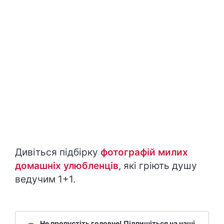
Дивіться підбірку
фотографій милих
домашніх улюбленців
, які гріють душу
ведучим 1+1.
Не пропустіть головне! Підпишіться на наші