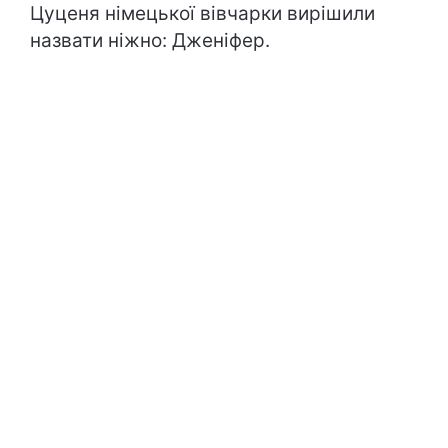
Цуценя німецької вівчарки вирішили
назвати ніжно: Дженіфер.