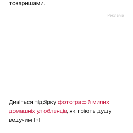
товаришами.
Реклама
Дивіться підбірку
фотографій милих
домашніх улюбленців
, які гріють душу
ведучим 1+1.