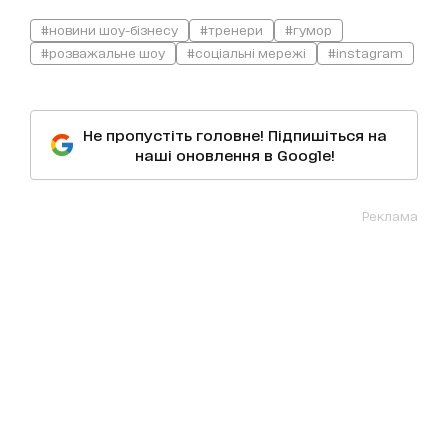
#новини шоу-бізнесу
#тренери
#гумор
#розважальне шоу
#соціальні мережі
#instagram
Не пропустіть головне! Підпишіться на
наші оновлення в Google!
Реклама