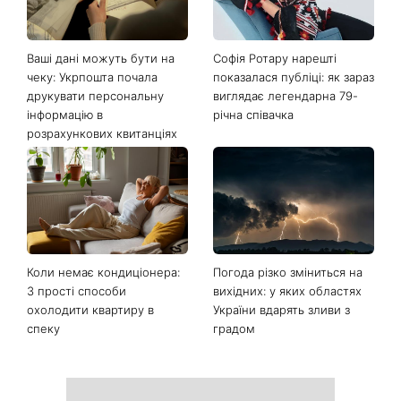
Ваші дані можуть бути на
Софія Ротару нарешті
чеку: Укрпошта почала
показалася публіці: як зараз
друкувати персональну
виглядає легендарна 79-
інформацію в
річна співачка
розрахункових квитанціях
Коли немає кондиціонера:
Погода різко зміниться на
3 прості способи
вихідних: у яких областях
охолодити квартиру в
України вдарять зливи з
спеку
градом