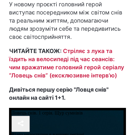
У новому проєкті головний герой
виступає посередником між світом снів
та реальним життям, допомагаючи
людям зрозуміти себе та передивитись
своє світосприйняття.
ЧИТАЙТЕ ТАКОЖ:
Стріляє з лука та
їздить на велосипеді під час сеансів:
чим вражатиме головний герой серіалу
“Ловець снів” (ексклюзивне інтерв’ю)
Дивіться першу серію "Ловця снів"
онлайн на сайті 1+1.