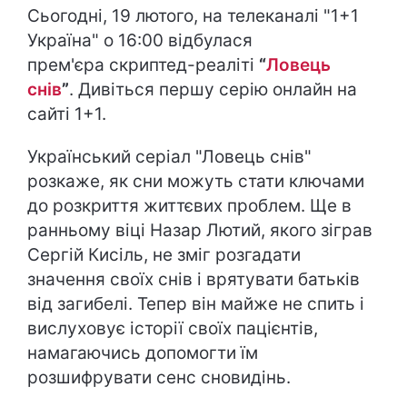
Сьогодні, 19 лютого, на телеканалі "1+1
Україна" о 16:00 відбулася
прем'єра скриптед-реаліті
“
Ловець
снів
”
. Дивіться першу серію онлайн на
сайті 1+1.
Український серіал "Ловець снів"
розкаже, як сни можуть стати ключами
до розкриття життєвих проблем. Ще в
ранньому віці Назар Лютий, якого зіграв
Сергій Кисіль, не зміг розгадати
значення своїх снів і врятувати батьків
від загибелі. Тепер він майже не спить і
вислуховує історії своїх пацієнтів,
намагаючись допомогти їм
розшифрувати сенс сновидінь.