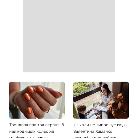
День Незалежності 2026:
Українські зірки, які
чи буде вихідний 24 серпня
приголомшили
схудненням: фото до і після
На фронті загинув Олексій
«Вона точно вагітна»: нові
Юков — пошуковець, який
кадри Зендеї з Томом
роками повертав тіла
Голландом викликали
загиблих воїнів
шквал здогадок