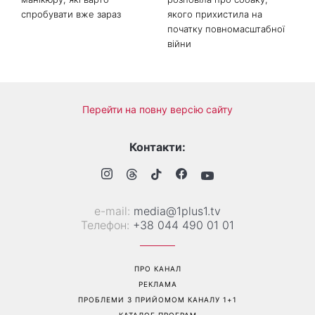
Трендова палітра серпня: 8
«Ніколи не випрошує їжу»:
наймодніших кольорів
Валентина Хамайко
манікюру, які варто
розповіла про собаку,