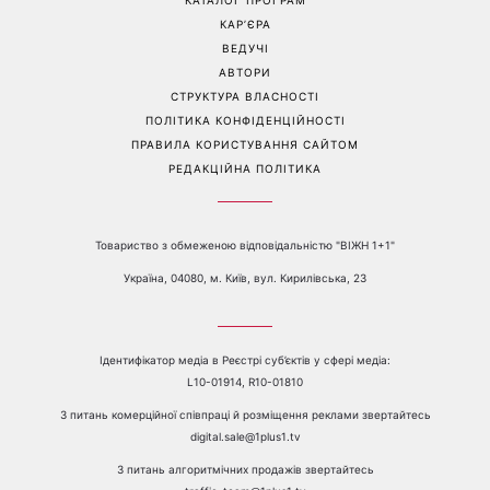
спробувати вже зараз
якого прихистила на
початку повномасштабної
війни
Перейти на повну версію сайту
Контакти:
е-mail:
media@1plus1.tv
Телефон:
+38 044 490 01 01
ПРО КАНАЛ
РЕКЛАМА
ПРОБЛЕМИ З ПРИЙОМОМ КАНАЛУ 1+1
КАТАЛОГ ПРОГРАМ