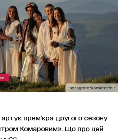
ИМ
Instagram/komarovmir
тартує прем’єра другого сезону
итром Комаровим». Що про цей