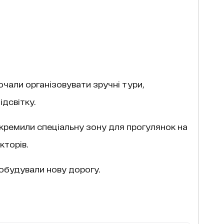
чали організовувати зручні тури,
дсвітку.
окремили спеціальну зону для прогулянок на
кторів.
обудували нову дорогу.