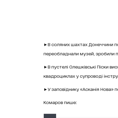
►В соляних шахтах Донеччини по
переобладнали музей, зробили пі
►В пустелі Олешківські Піски ви
квадроциклах у супроводі інстру
►У заповіднику «Асканія Нова» п
Комаров пише: