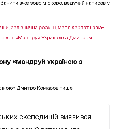
обачити вже зовсім скоро, ведучий написав у
ни, залізнична розкіш, магія Карпат і авіа-
сезоні «Мандруй Україною з Дмитром
ону «Мандруй Україною з
аїною» Дмитро Комаров пише:
ських експедицій виявився