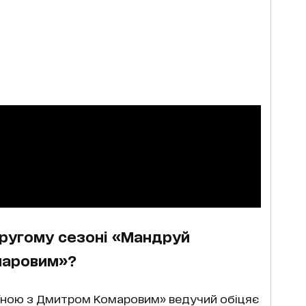
другому сезоні «Мандруй
маровим»?
аїною з Дмитром Комаровим» ведучий обіцяє