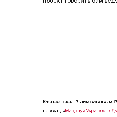
проєкт говорить сам вед
Вже цієї неділі
7 листопада, о 17
проєкту «
Мандруй Україною з Д