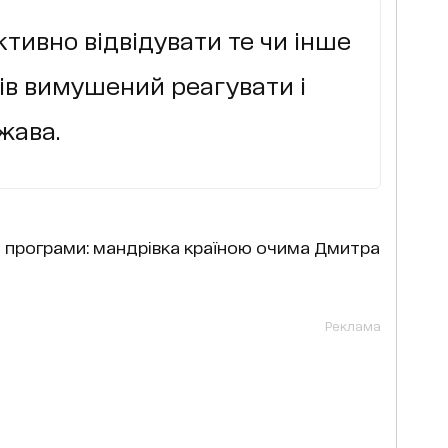
тивно відвідувати те чи інше
тів вимушений реагувати і
жава.
н програми: мандрівка країною очима Дмитра
Реклама