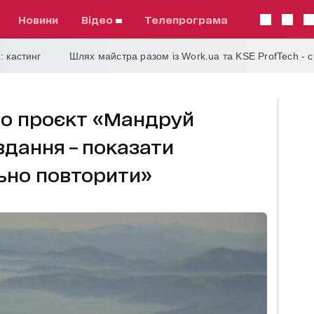
Новини
відео
телепрограма
: кастинг
Шлях майстра разом із Work.ua та KSE ProfTech - 
о проєкт «Мандруй
вдання – показати
ьно повторити»