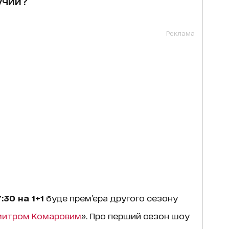
учий?
Реклама
:30 на 1+1
буде прем’єра другого сезону
митром Комаровим
». Про перший сезон шоу