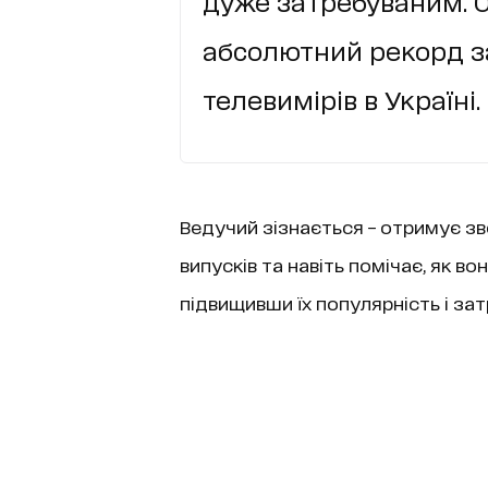
дуже затребуваним. О
абсолютний рекорд за
телевимірів в Україні.
Ведучий зізнається – отримує зв
випусків та навіть помічає, як во
підвищивши їх популярність і зат