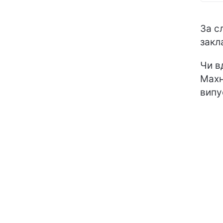
За с
закл
Чи в
Махн
випу