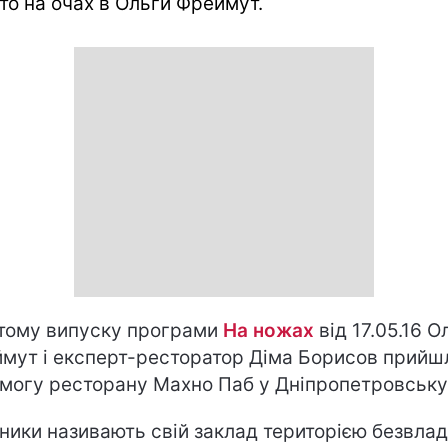
то на очах в Ольги Фреймут.
ятому випуску програми
На ножах
від 17.05.16 О
мут і експерт-ресторатор Діма Борисов прийш
могу ресторану Махно Паб у Дніпропетровську
ники називають свій заклад територією безвлад