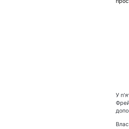
прос
У п'
Фрей
допо
Влас