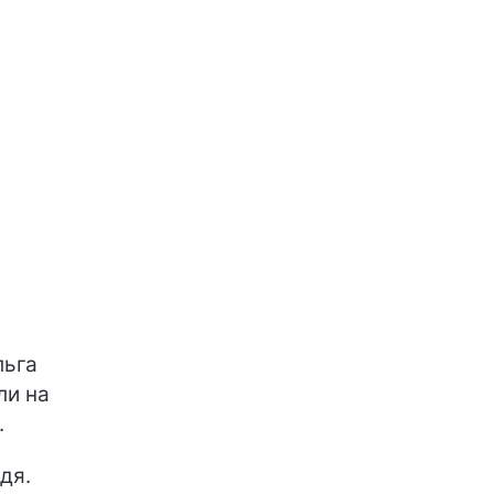
льга
ли на
.
дя.