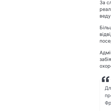
За с
реал
веду
Біль
відв
посе
Адмі
забі
охор
Дл
пр
Фр