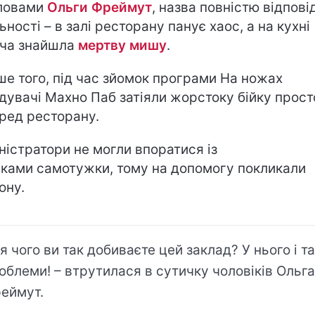
ловами
Ольги Фреймут
, назва повністю відпові
ьності – в залі ресторану панує хаос, а на кухні
ча знайшла
мертву мишу
.
ше того, під час зйомок програми На ножах
ідувачі Махно Паб затіяли жорстоку бійку прост
ред ресторану.
ністратори не могли впоратися із
яками самотужки, тому на допомогу покликали
ону.
я чого ви так добиваєте цей заклад? У нього і т
облеми! – втрутилася в сутичку чоловіків Ольга
еймут.