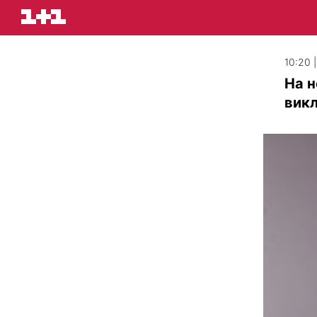
10:20 
На н
викл