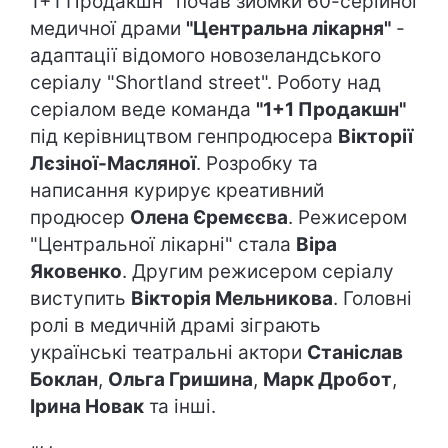
1+1 Продакшн" почав зйомки 60-серійної
медичної драми
"Центральна лікарня"
-
адаптації відомого новозеландського
серіалу "Shortland street". Роботу над
серіалом веде команда
"1+1 Продакшн"
під керівництвом генпродюсера
Вікторії
Лєзіної-Масляної
. Розробку та
написання курирує креативний
продюсер
Олена Єремєєва
. Режисером
"Центральної лікарні" стала
Віра
Яковенко
. Другим режисером серіалу
виступить
Вікторія Мельникова
. Головні
ролі в медичній драмі зіграють
українські театральні актори
Станіслав
Боклан
,
Ольга Гришина
,
Марк Дробот
,
Ірина Новак
та інші.