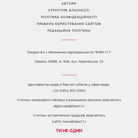
АВТОРИ
СТРУКТУРА ВЛАСНОСТІ
ПОЛІТИКА КОНФІДЕНЦІЙНОСТІ
ПРАВИЛА КОРИСТУВАННЯ САЙТОМ
РЕДАКЦІЙНА ПОЛІТИКА
Товариство з обмеженою відповідальністю "ВІЖН 1+1"
Україна, 04080, м. Київ, вул. Кирилівська, 23
Ідентифікатор медіа в Реєстрі суб’єктів у сфері медіа:
L10-01914, R10-01810
З питань комерційної співпраці й розміщення реклами звертайтесь
digital.sale@1plus1.tv
З питань алгоритмічних продажів звертайтесь
traffic-team@1plus1.tv
ТИ НЕ ОДИН