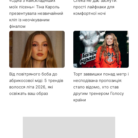
«Одна з найскладніших
Спека не дає заснути:
моїх пісень»: Тіна Кароль
прості лайфхаки для
презентувала незвичайний
комфортної ночі
кліп із неочікуваним
фіналом
Від повітряного боба до
Торт заввишки понад метр і
абрикосової міді: 5 трендів
несподівана пропозиція:
волосся літа 2026, які
стало відомо, хто став
освіжать ваш образ
другим тренером Голосу
країни