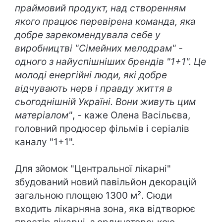
праймовий продукт, над створенням
якого працює перевірена команда, яка
добре зарекомендувала себе у
виробництві "Сімейних мелодрам" -
одного з найуспішніших брендів "1+1". Це
молоді енергійні люди, які добре
відчувають нерв і правду життя в
сьогоднішній Україні. Вони живуть цим
матеріалом"
, - каже Олена Васільєва,
головний продюсер фільмів і серіалів
каналу "1+1".
Для зйомок "Центральної лікарні"
збудований новий павільйон декорацій
загальною площею 1300 м². Сюди
входить лікарняна зона, яка відтворює