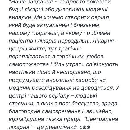
"Наше завдання - не просто показати
будні лікарні або дивовижні медичні
випадки. Ми хочемо створити серіал,
який буде актуальним і близьким
нашому глядачеві, в якому проблеми
пацієнтів і лікарів нероздільні. Лікарня -
це зріз життя, тут трагічне
переплітається з героїчним, любов,
самопожертва і біль утрати співіснують
настільки тісно й несподівано, що
придумувати аномальні хвороби чи
медичні розслідування не доводиться. У
центрі нашого серіалу – людські
стосунки, в яких є все: боягузтво, зрада,
благородне самозречення і, звичайно,
відчайдушна тяжка праця. "Центральна
лікарня" - це динамічний, офф-