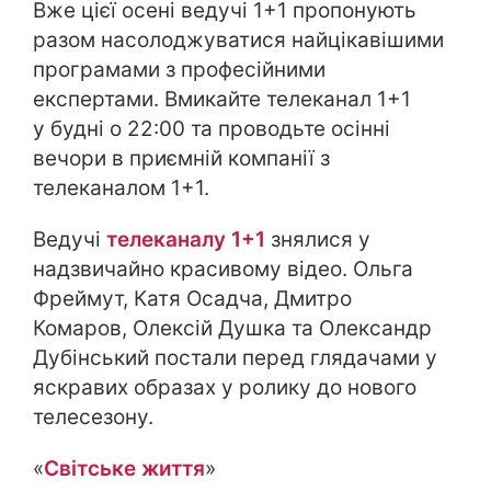
Вже цієї осені ведучі 1+1 пропонують
разом насолоджуватися найцікавішими
програмами з професійними
експертами. Вмикайте телеканал 1+1
у будні о 22:00 та проводьте осінні
вечори в приємній компанії з
телеканалом 1+1.
Ведучі
телеканалу 1+1
знялися у
надзвичайно красивому відео. Ольга
Фреймут, Катя Осадча, Дмитро
Комаров, Олексій Душка та Олександр
Дубінський постали перед глядачами у
яскравих образах у ролику до нового
телесезону.
«
Світське життя
»