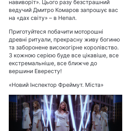
навиворіт». Цього разу безстрашний
ведучий Дмитро Комаров запрошує вас
на «дах світу» – в Непал.
Приготуйтеся побачити моторошні
древні ритуали, прекрасну живу богиню
та заборонене високогірне королівство.
З кожною серією буде все цікавіше, все
екстремальніше, все ближче до
вершини Евересту!
«
Новий Інспектор Фреймут. Міста
»