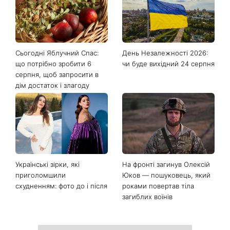
Сьогодні Яблучний Спас:
День Незалежності 2026:
що потрібно зробити 6
чи буде вихідний 24 серпня
серпня, щоб запросити в
дім достаток і злагоду
Українські зірки, які
На фронті загинув Олексій
приголомшили
Юков — пошуковець, який
схудненням: фото до і після
роками повертав тіла
загиблих воїнів