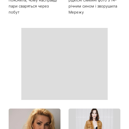
День ангела 9 серпня:
Найпопулярніший салат
Пантелеймон, Микола та
літа: готуємо «Зелену
Сава серед іменинників -
Богиню»
чому цього дня варто
зробити добру справу
Справа не в немитому
«Вже доросла людина»:
посуді: психологиня
Людмила Барбір показала
пояснила, чому насправді
рідкісні сімейні фото з 14-