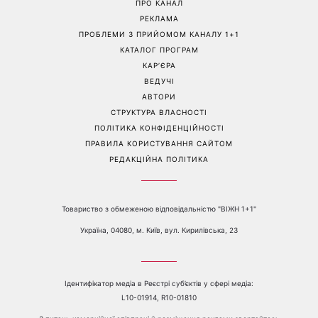
«Українська Сінді
Її знову повернули у моду:
Кроуфорд»: Ольга Сумська
ця куртка стане головним
вразила архівними фото
фаворитом осені 2026
часів молодості
Перейти на повну версію сайту
Контакти:
е-mail:
media@1plus1.tv
Телефон:
+38 044 490 01 01
ПРО КАНАЛ