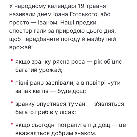
У народному календарі 19 травня
називали днем Іоана Готського, або
просто — Іваном. Наші предки
спостерігали за природою цього дня,
щоб передбачити погоду й майбутній
врожай:
якщо зранку рясна роса — рік обіцяє
багатий урожай;
півні рано заспівали, а в повітрі чути
запах квітів — буде дощ;
зранку опустився туман — з’являться
багато грибів у лісах;
якщо сьогодні потрапите під дощ — це
вважається добрим знаком.