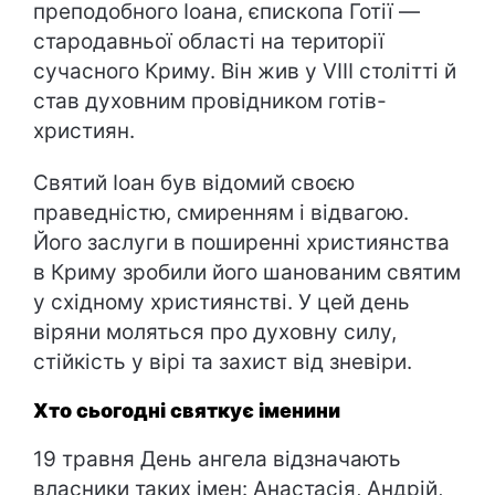
преподобного Іоана, єпископа Готії —
стародавньої області на території
сучасного Криму. Він жив у VIII столітті й
став духовним провідником готів-
християн.
Святий Іоан був відомий своєю
праведністю, смиренням і відвагою.
Його заслуги в поширенні християнства
в Криму зробили його шанованим святим
у східному християнстві. У цей день
віряни моляться про духовну силу,
стійкість у вірі та захист від зневіри.
Хто сьогодні святкує іменини
19 травня День ангела відзначають
власники таких імен: Анастасія, Андрій,