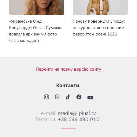
пари сваряться через
річним сином і зворушила
побут
Мережу