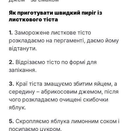
Як приготувати швидкий пиріг із
листкового тіста
1.
Заморожене листкове тісто
розкладаємо на пергаменті, даємо йому
відтанути.
2.
Відрізаємо тісто по формі для
запікання.
3
.
Краї тіста змащуємо збитим яйцем, а
середину – абрикосовим джемом, після
чого розкладаємо очищені скибочки
яблук.
5.
Скропляємо яблука лимонним соком і
посипаємо цукром.