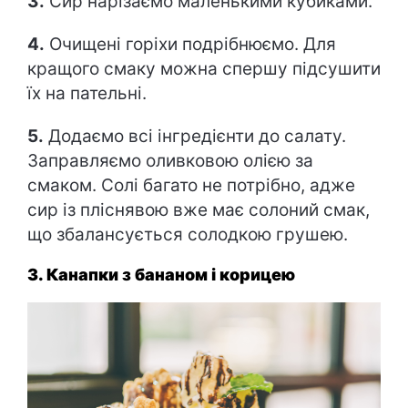
3.
Сир нарізаємо маленькими кубиками.
4.
Очищені горіхи подрібнюємо. Для
кращого смаку можна спершу підсушити
їх на пательні.
5.
Додаємо всі інгредієнти до салату.
Заправляємо оливковою олією за
смаком. Солі багато не потрібно, адже
сир із пліснявою вже має солоний смак,
що збалансується солодкою грушею.
3. Канапки з бананом і корицею