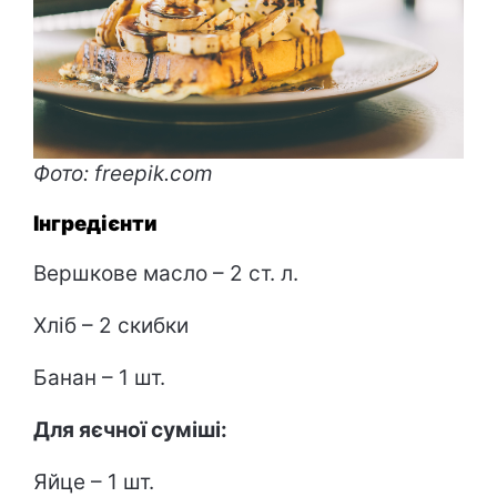
Фото: freepik.com
Інгредієнти
Вершкове масло – 2 ст. л.
Хліб – 2 скибки
Банан – 1 шт.
Для яєчн
ої
суміш
і
:
Яйце – 1 шт.