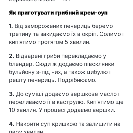
Як приготувати грибний крем-суп
1.
Від заморожених печериць беремо
третину та закидаємо їх в окріп. Солимо і
кип’ятимо протягом 5 хвилин.
2.
Відварені гриби перекладаємо у
блендер. Сюди ж додаємо півсклянки
бульйону з-під них, а також цибулю і
решту печериць. Подрібнюємо.
3.
До суміші додаємо вершкове масло і
переливаємо її в каструлю. Кип’ятимо ще
10 хвилин. У процесі додаємо вершки.
4.
Накрити суп кришкою та залишити на
пару хвилин.