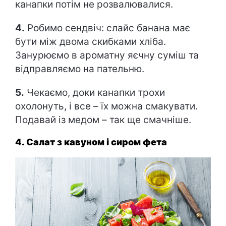
канапки потім не розвалювалися.
4.
Робимо сендвіч: слайс банана має
бути між двома скибками хліба.
Занурюємо в ароматну яєчну суміш та
відправляємо на пательню.
5.
Чекаємо, доки канапки трохи
охолонуть, і все – їх можна смакувати.
Подавай із медом – так ще смачніше.
4. Салат з кавуном і сиром фета