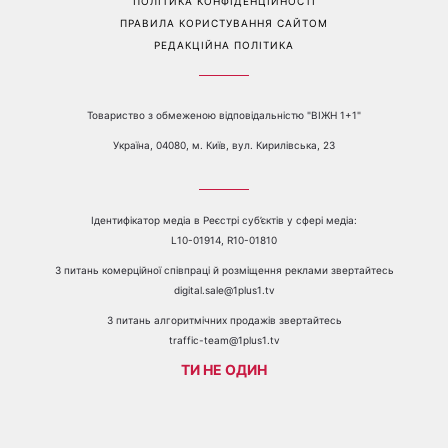
ПОЛІТИКА КОНФІДЕНЦІЙНОСТІ
ПРАВИЛА КОРИСТУВАННЯ САЙТОМ
РЕДАКЦІЙНА ПОЛІТИКА
Товариство з обмеженою відповідальністю "ВІЖН 1+1"
Україна, 04080, м. Київ, вул. Кирилівська, 23
Ідентифікатор медіа в Реєстрі суб’єктів у сфері медіа:
L10-01914, R10-01810
З питань комерційної співпраці й розміщення реклами звертайтесь
digital.sale@1plus1.tv
З питань алгоритмічних продажів звертайтесь
traffic-team@1plus1.tv
ТИ НЕ ОДИН