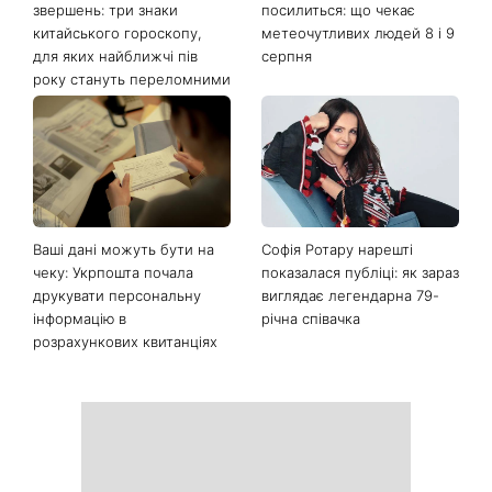
звершень: три знаки
посилиться: що чекає
китайського гороскопу,
метеочутливих людей 8 і 9
для яких найближчі пів
серпня
року стануть переломними
Ваші дані можуть бути на
Софія Ротару нарешті
чеку: Укрпошта почала
показалася публіці: як зараз
друкувати персональну
виглядає легендарна 79-
інформацію в
річна співачка
розрахункових квитанціях