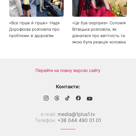
«Все гірше й гірше»: Надя
«Це був сюрприз»: Соломія
Дорофєєва розповіла про
Вітвіцька розповіла, як
проблеми зі здоров’ям
дізналася про вагітність та
якою була реакція чоловіка
Перейти на повну версію сайту
Контакти:
е-mail:
media@1plus1.tv
Телефон:
+38 044 490 01 01