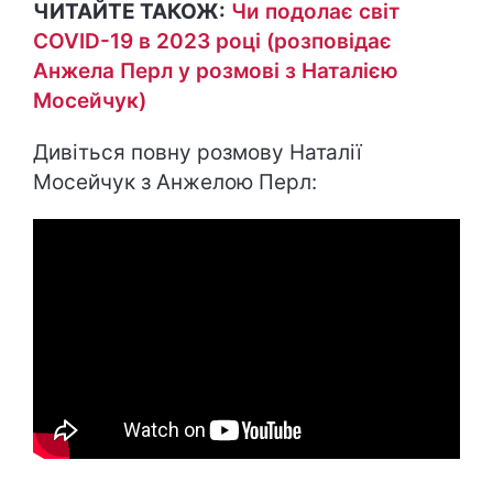
ЧИТАЙТЕ ТАКОЖ:
Чи подолає світ
COVID-19 в 2023 році (розповідає
Анжела Перл у розмові з Наталією
Мосейчук)
Дивіться повну розмову Наталії
Мосейчук з Анжелою Перл: