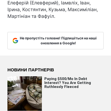
Елеферій (Елевферий), Іамвліх, Іван,
Ірина, Костянтин, Кузьма, Максиміліан,
Мартініан та Фафуіл.
Не пропустіть головне! Підпишіться на наші
оновлення в Google!