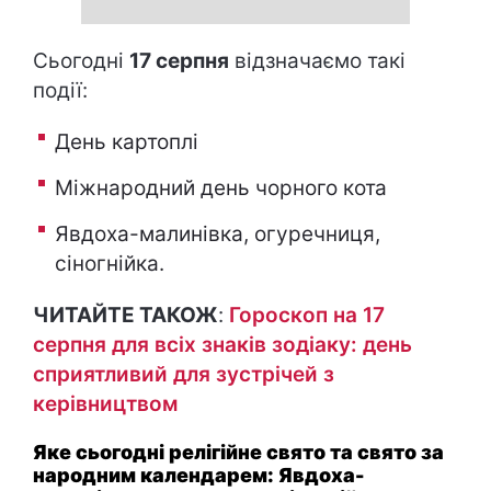
Сьогодні
17 серпня
відзначаємо такі
події:
День картоплі
Міжнародний день чорного кота
Явдоха-малинівка, огуречниця,
сіногнійка.
ЧИТАЙТЕ ТАКОЖ
:
Гороскоп на 17
серпня для всіх знаків зодіаку: день
сприятливий для зустрічей з
керівництвом
Яке сьогодні релігійне свято та свято за
народним календарем: Явдоха-