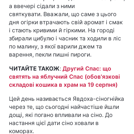
а ввечері сідали з ними
святкувати. Вважали, що саме з цього
дня огірки втрачають свій аромат і смак
і стають кривими й гіркими. На городі
збирали цибулю і часник та ходили в ліс
по малину, з якої варили джем та
варення, пекли пишні пироги.
ЧИТАЙТЕ ТАКОЖ
:
Другий Спас: що
святять на яблучний Спас (обов'язкові
складові кошика в храм на 19 серпня)
Цей день називається Явдоха-сіногнійка
через те, що сьогодні найчастіше йшли
дощі, які погано впливали на сіно. До
настання цієї дати сіно ховали в
коморах.