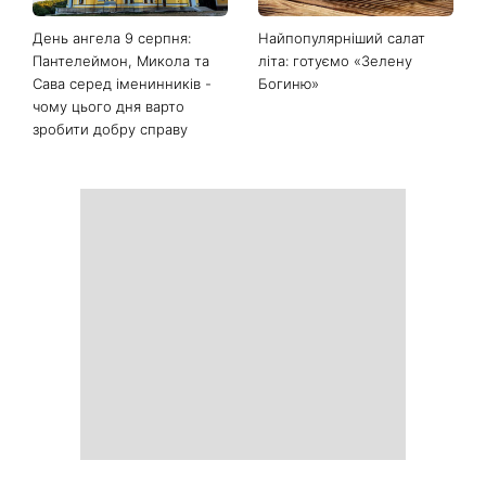
Білі кросівки знову будуть
Гороскоп на 9 серпня для
як нові: два прості
всіх знаків зодіаку: день
продукти з кухні легко
рішень, які більше не
приберуть плями та
можна відкладати
неприємний запах
День ангела 9 серпня:
Найпопулярніший салат
Пантелеймон, Микола та
літа: готуємо «Зелену
Сава серед іменинників -
Богиню»
чому цього дня варто
зробити добру справу