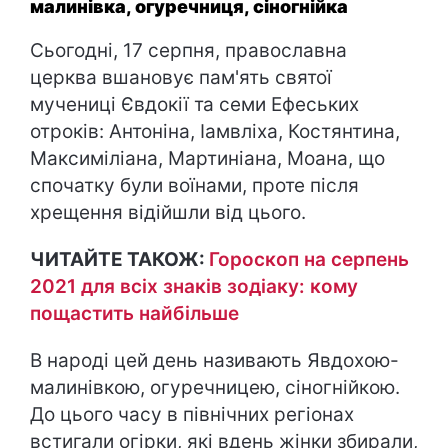
малинівка, огуречниця, сіногнійка
Сьогодні, 17 серпня, православна
церква вшановує пам'ять святої
мучениці Євдокії та семи Ефеських
отроків: Антоніна, Іамвліха, Костянтина,
Максиміліана, Мартиніана, Моана, що
спочатку були воїнами, проте після
хрещення відійшли від цього.
ЧИТАЙТЕ ТАКОЖ:
Гороскоп на серпень
2021 для всіх знаків зодіаку: кому
пощастить найбільше
В народі цей день називають Явдохою-
малинівкою, огуречницею, сіногнійкою.
До цього часу в північних регіонах
встигали огірки, які вдень жінки збирали,