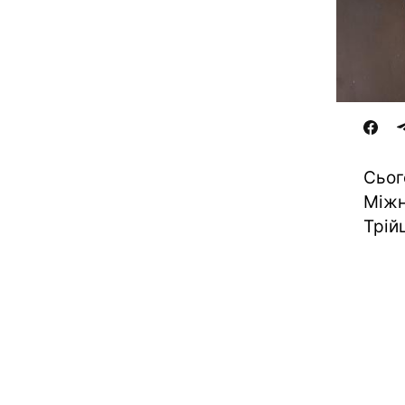
Сьог
Міжн
Трійц