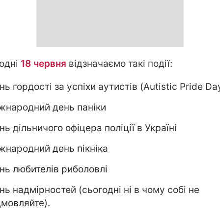
одні
18 червня
відзначаємо такі події:
нь гордості за успіхи аутистів (Autistic Pride Da
жнародний день паніки
нь дільничого офіцера поліції в Україні
жнародний день пікніка
нь любителів риболовлі
нь надмірностей (сьогодні ні в чому собі не
дмовляйте).