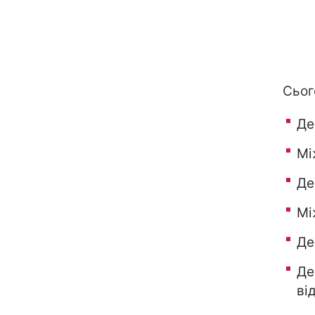
Сьог
Де
Мі
Де
Мі
Де
Де
ві