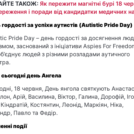
АЙТЕ ТАКОЖ:
Як пережити магнітні бурі 18 чер
ереження і поради від кандидатки медичних н
 гордості за успіхи аутистів (Autistic Pride Day)
stic Pride Day – день гордості за досягнення люд
змом, заснований з ініціативи Aspies For Freedo
об’єднує людей з різними розладами аутичного
тра.
 сьогодні день Ангела
одні, 18 червня, День янгола святкують Анастас
лон, Арій, Василина, Віктор, Галина, Дорофій, Іго
 Кіндратій, Костянтин, Леонід, Маркіян, Ніка,
ндр, Павло та Федір.
енні події