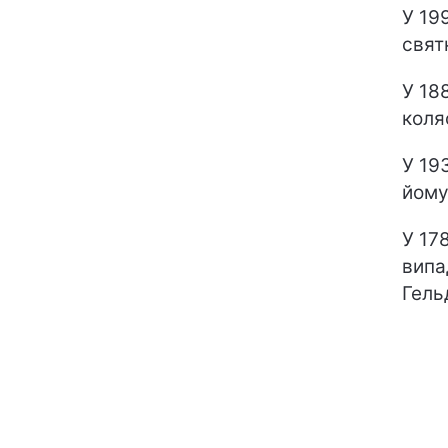
У 19
свят
У 18
коля
У 19
йому
У 17
випа
Гельд