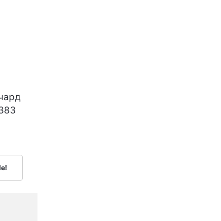
ичард
 383
le!