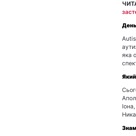
ЧИТ
заст
День
Auti
аути
яка 
спек
Який
Сьог
Апол
Іона,
Ника
Знам