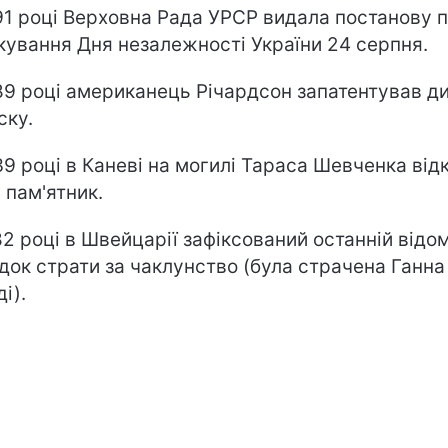
91 році Верховна Рада УРСР видала постанову 
кування Дня незалежності України 24 серпня.
89 році американець Річардсон запатентував д
ску.
39 році в Каневі на могилі Тараса Шевченка від
 пам'ятник.
82 році в Швейцарії зафіксований останній відо
док страти за чаклунство (була страчена Ганна
і).