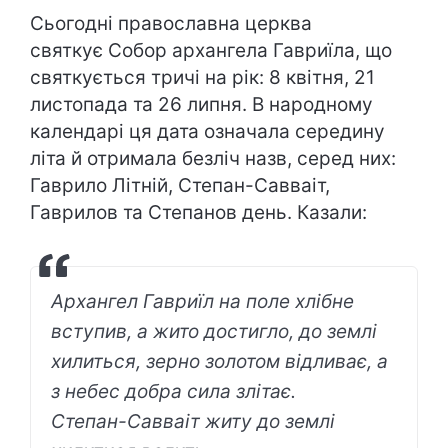
Сьогодні православна церква
святкує Собор архангела Гавриїла, що
святкується тричі на рік: 8 квітня, 21
листопада та 26 липня. В народному
календарі ця дата означала середину
літа й отримала безліч назв, серед них:
Гаврило Літній, Степан-Савваіт,
Гаврилов та Степанов день. Казали:
Архангел Гавриїл на поле хлібне
вступив, а жито достигло, до землі
хилиться, зерно золотом відливає, а
з небес добра сила злітає.
Степан-Савваіт житу до землі