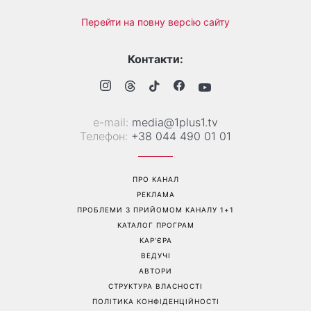
Більше не приховує кохану:
Гороскоп на 8 серпня для
Володимир Дантес вперше
всіх знаків зодіаку: кому
відкрито показався з новою
повернеться удача, а кому
обраницею
варто сказати «ні»