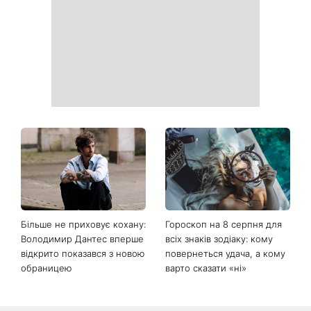
чеку: Укрпошта почала
показалася публіці: як зараз
друкувати персональну
виглядає легендарна 79-
інформацію в
річна співачка
розрахункових квитанціях
Коли немає кондиціонера:
Погода різко зміниться на
3 прості способи
вихідних: у яких областях
охолодити квартиру в
України вдарять зливи з
спеку
градом