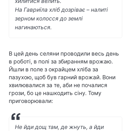
хилитися велить.
На Гавриїла хліб дозріває – налиті
зерном колосся до землі
нагинаються.
В цей день селяни проводили весь день
в роботі, в полі за збиранням врожаю.
Йшли в поле з окрайцем хліба за
пазухою, щоб був гарний врожай. Вони
хвилювалися за те, аби не почалися
грози, бо це нашкодить сіну. Тому
приговорювали:
Не йди дощ там, де жнуть, а йди