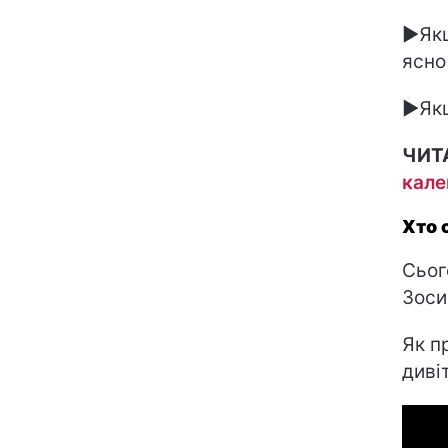
►Якщ
ясно
►Якщ
ЧИТ
кале
Хто 
Сьог
Зоси
Як п
диві