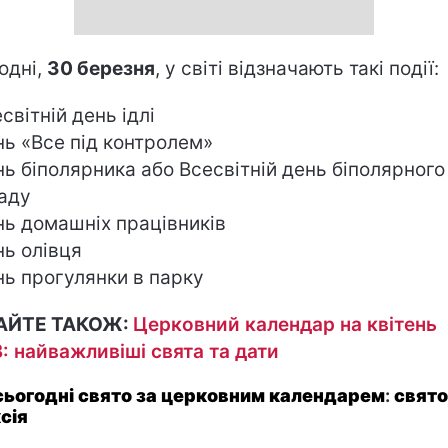
одні,
30
березня
, у світі відзначають такі події:
світній день ідлі
нь «Все під контролем»
нь біполярника або Всесвітній день біполярного
аду
нь домашніх працівників
нь олівця
нь прогулянки в парку
АЙТЕ ТАКОЖ:
Церковний календар на квітень
: найважливіші свята та дати
сьогодні свято за церковним календарем
:
свято
сія