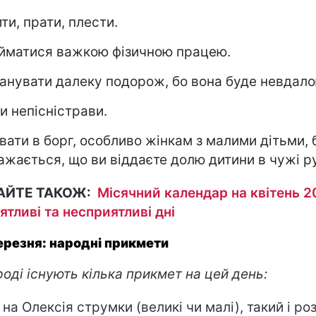
ти, прати, плести.
йматися важкою фізичною працею.
анувати далеку подорож, бо вона буде невдало
ти непісністрави.
вати в борг, особливо жінкам з малими дітьми, 
ажається, що ви віддаєте долю дитини в чужі р
АЙТЕ ТАКОЖ:
Місячний календар на квітень 2
ятливі та несприятливі дні
ерезня: народні прикмети
роді існують кілька прикмет на цей день:
 на Олексія струмки (великі чи малі), такий і ро