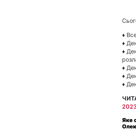
Сьог
♦ Все
♦ Де
♦ Де
розл
♦ Де
♦ Де
♦ Де
ЧИТ
2023
Яке 
Олек