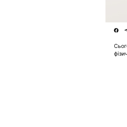
Сьог
фізи