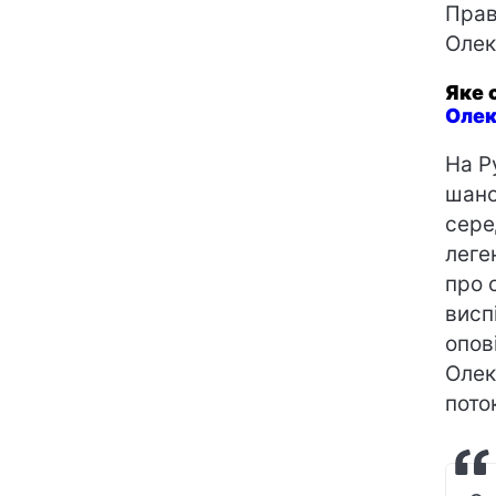
Прав
Олек
Яке 
Олек
На Р
шано
сере
леге
про 
висп
опов
Олек
поток