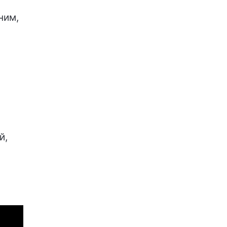
ним,
й,