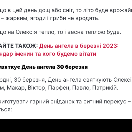
о в цей день дощ або сніг, то літо буде врожай
 – жарким, ягоди і гриби не вродять.
о на Олексія тепло, то і весна теплою буде.
АЙТЕ ТАКОЖ:
День ангела в березні 2023:
ндар іменин та кого будемо вітати
святкує День ангела 30 березня
одні, 30 березня, День ангела святкують Олексі
м, Макар, Віктор, Парфен, Павло, Патрикій.
риготувати гарний сніданок та ситний перекус –
ться: