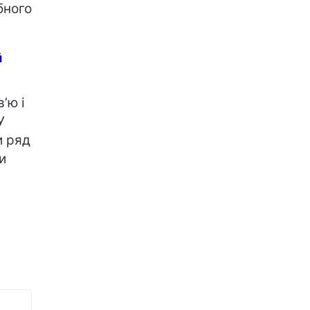
бного
й
’ю і
У
и ряд
и