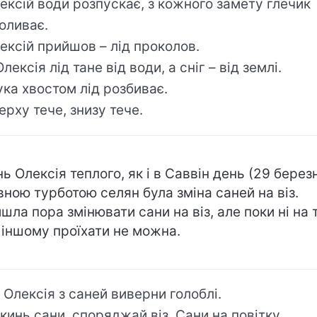
ексій води розпускає, з кожного замету глечик
оливає.
ексій прийшов – лід проколов.
Олексія лід тане від води, а сніг – від землі.
ка хвостом лід розбиває.
ерху тече, знизу тече.
нь Олексія теплого, як і в Саввін день (29 берез
вною турботою селян була зміна саней на віз.
шла пора змінювати сани на віз, але поки ні на 
а іншому проїхати не можна.
 Олексія з саней виверни голоблі.
кинь сани, споряджай віз. Сани на повітку.