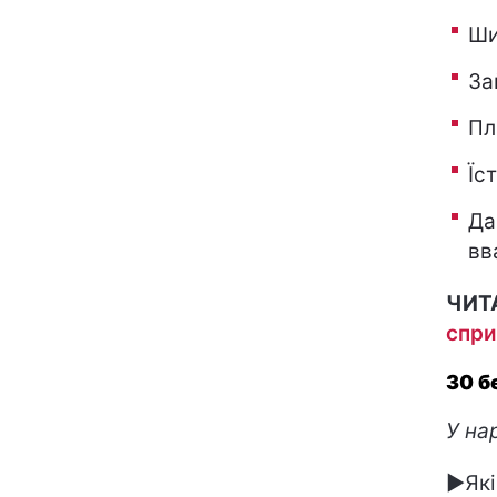
Ши
За
Пл
Їс
Да
вв
ЧИТ
спри
30 б
У на
►Які