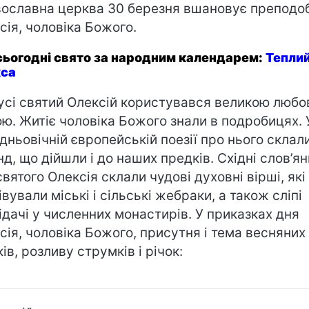
ославна церква 30 березня вшановує преподо
сія, чоловіка Божого.
сьогодні свято за народним календарем:
Тепли
са
усі святий Олексій користувався великою любов
ю. Житіє чоловіка Божого знали в подробицях. 
дньовічній європейській поезії про нього склал
нд, що дійшли і до наших предків. Східні слов’ян
святого Олексія склали чудові духовні вірші, які
івували міські і сільські жебраки, а також сліпі
ідачі у численних монастирів. У приказках дня
сія, чоловіка Божого, присутня і тема весняних
ів, розливу струмків і річок: