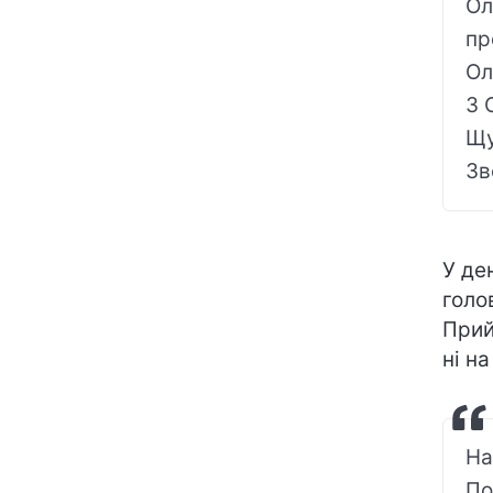
Ол
пр
Ол
З 
Щу
Зв
У де
голо
Прий
ні н
На
По