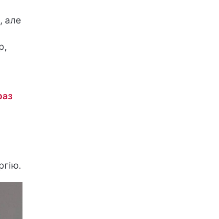
, але
р,
раз
ргію.