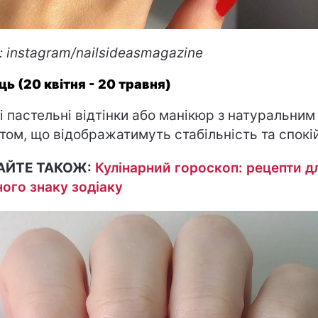
: instagram/nailsideasmagazine
ць (20 квітня - 20 травня)
і пастельні відтінки або манікюр з натуральним
том, що відображатимуть стабільність та спокій
АЙТЕ ТАКОЖ:
Кулінарний гороскоп: рецепти д
ого знаку зодіаку