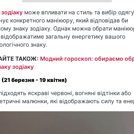
 зодіаку
може впливати на стиль та вибір одягу
снує конкретного манікюру, який відповідав би
ому знаку зодіаку. Однак можна обрати манікю
 відображатиме загальну енергетику вашого
ологічного знаку.
АЙТЕ ТАКОЖ:
Модний гороскоп: обираємо об
наку зодіаку
 (21 березня - 19 квітня)
підходять яскраві червоні, вогняні відтінки або
етричні малюнки, які відображають силу та ене