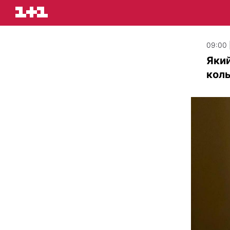
09:00 
Який
коль