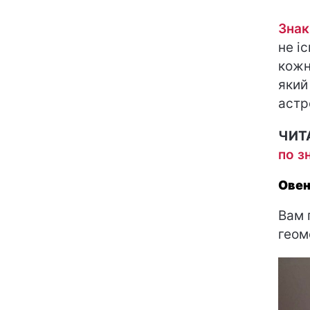
Знак
не і
кожн
який
астр
ЧИТ
по з
Овен
Вам 
геом