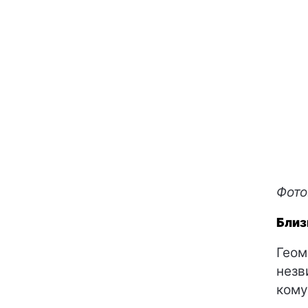
Фото:
Близ
Геом
незв
кому