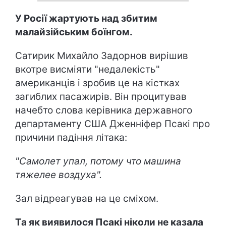
У Росії жартують над збитим
малайзійським боїнгом.
Сатирик Михайло Задорнов вирішив
вкотре висміяти "недалекість"
американців і зробив це на кістках
загиблих пасажирів. Він процитував
начебто слова керівника державного
департаменту США Дженніфер Псакі про
причини падіння літака:
"Самолет упал, потому что машина
тяжелее воздуха".
Зал відреагував на це сміхом.
Та як виявилося Псакі ніколи не казала