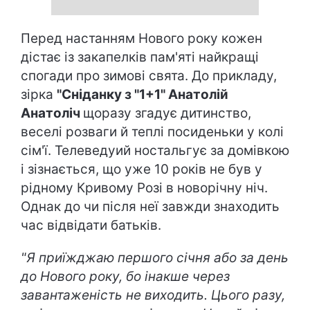
Перед настанням Нового року кожен
дістає із закапелків пам'яті найкращі
спогади про зимові свята. До прикладу,
зірка
"Сніданку з "1+1" Анатолій
Анатоліч
щоразу згадує дитинство,
веселі розваги й теплі посиденьки у колі
сім'ї. Телеведуий ностальгує за домівкою
і зізнається, що уже 10 років не був у
рідному Кривому Розі в новорічну ніч.
Однак до чи після неї завжди знаходить
час відвідати батьків.
"Я приїжджаю першого січня або за день
до Нового року, бо інакше через
завантаженість не виходить. Цього разу,