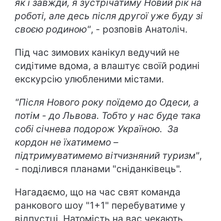
як і завжди, я зустрічатиму Новий рік на
роботі, але десь після другої уже буду зі
своєю родиною"
, - розповів Анатоліч.
Під час зимових канікул ведучий не
сидітиме вдома, а влаштує своїй родині
екскурсію улюбленими містами.
"Після Нового року поїдемо до Одеси, а
потім - до Львова. Тобто у нас буде така
собі січнева подорож Україною. За
кордон не їхатимемо –
підтримуватимемо вітчизняний туризм"
,
- поділився планами "сніданківець".
Нагадаємо, що на час свят команда
ранкового шоу "1+1" перебуватиме у
відпустці. Натомість на вас чекають