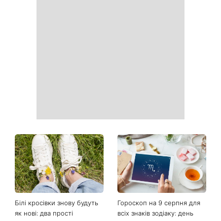
Наталка Денисенко вийшла
Гороскоп на тиждень від 10
заміж і змінила прізвище на
серпня: 5 знаків зодіаку
Ярошенко
отримають новий поворот
у роботі, коханні та грошах