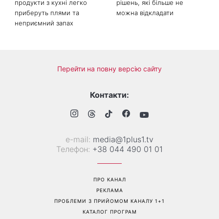
Білі кросівки знову будуть
Гороскоп на 9 серпня для
як нові: два прості
всіх знаків зодіаку: день
продукти з кухні легко
рішень, які більше не
приберуть плями та
можна відкладати
неприємний запах
Перейти на повну версію сайту
Контакти: