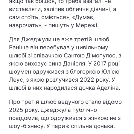
якщо так боїшся, то треба взагалі не
виставляти, заліпив обличчя дівчині, а
сам стоїть, сміється», «Думає,
наврочать», - пишуть у Мережі.
Для Джеджули це вже третій шлюб.
Раніше він перебував у цивільному
шлюбі зі співачкою Сантою Дімопулос, з
якою виховує сина Даніеля. У 2017 році
шоумен одружився з блогеркою Юлією
Леус, з якою розлучився 2022 року. У
шлюбі в них народилася дочка Аделіна.
Про третій шлюб ведучого стало відомо
2025 року. Джеджула публічно
повідомив, що одружився з жінкою не з
шоу-бізнесу. У пари є спільна донька.