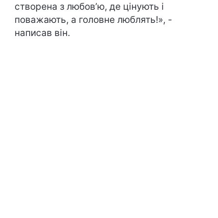
створена з любовʼю, де цінують і
поважають, а головне люблять!», -
написав він.