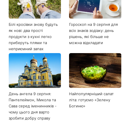
Білі кросівки знову будуть
Гороскоп на 9 серпня для
як нові: два прості
всіх знаків зодіаку: день
продукти з кухні легко
рішень, які більше не
приберуть плями та
можна відкладати
неприємний запах
День ангела 9 серпня:
Найпопулярніший салат
Пантелеймон, Микола та
літа: готуємо «Зелену
Сава серед іменинників -
Богиню»
чому цього дня варто
зробити добру справу