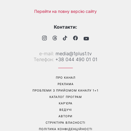
«Все гірше й гірше»: Надя
«Це був сюрприз»: Соломія
Дорофєєва розповіла про
Вітвіцька розповіла, як
проблеми зі здоров’ям
дізналася про вагітність та
якою була реакція чоловіка