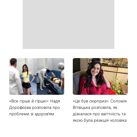
Як почати бігати після 35
Рейтинги зашкалюють: 3
років і не кинути це через
турецькі серіали, які стали
тиждень: 6 правил, які
головними хітами 2026
дійсно працюють
року
Головний стильний тренд
Не відкладайте до вересня:
соцмереж: чому
що обов'язково потрібно
мініспідниця з паєтками
зробити на ділянці у серпні
підкорила Instagram
2026