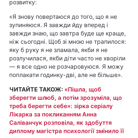
розвитку:
«Я знову повертаюся до того, що я не
зупиняюся. Я завжди йду вперед і
завжди знаю, що завтра буде ще краще,
ніж сьогодні. Щоб зі мною не трапилося:
яку б руку я не зламала, якби я не
розлучилася, якби діти часто не хворіли
— я все одно не розчаровуюся. Я можу
поплакати годинку-дві, але не більше».
ЧИТАЙТЕ ТАКОЖ:
«Пішла, щоб
зберегти шлюб, а потім зрозуміла, що
треба берегти себе»: зірка серіалу
Лікарка за покликанням Анна
Саліванчук розповіла, як здобуття
диплому магістра психології змінило її