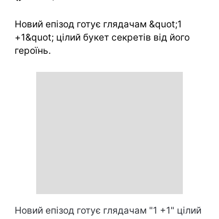
Новий епізод готує глядачам &quot;1
+1&quot; цілий букет секретів від його
героїнь.
Новий епізод готує глядачам "1 +1" цілий