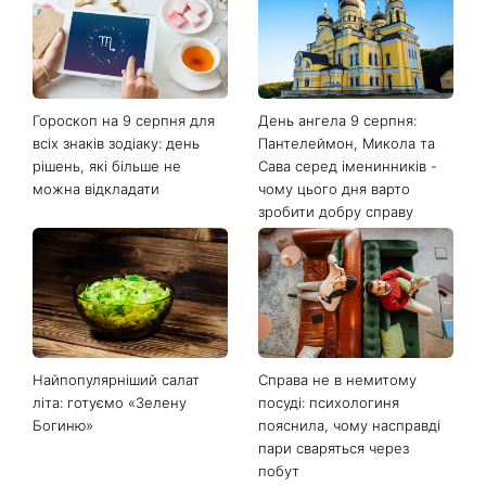
Гороскоп на 9 серпня для
День ангела 9 серпня:
всіх знаків зодіаку: день
Пантелеймон, Микола та
рішень, які більше не
Сава серед іменинників -
можна відкладати
чому цього дня варто
зробити добру справу
Найпопулярніший салат
Справа не в немитому
літа: готуємо «Зелену
посуді: психологиня
Богиню»
пояснила, чому насправді
пари сваряться через
побут