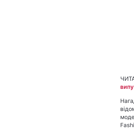
ЧИТ
випу
Нага
відо
моде
Fashi