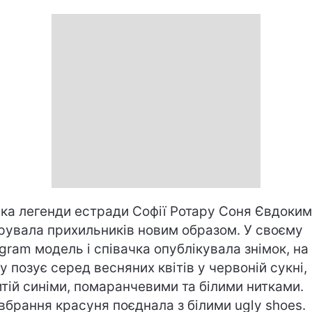
ка легенди естради Софії Ротару Соня Євдоки
рувала прихильників новим образом. У своєму
agram модель і співачка опублікувала знімок, на
у позує серед весняних квітів у червоній сукні,
тій синіми, помаранчевими та білими нитками.
вбрання красуня поєднала з білими ugly shoes.