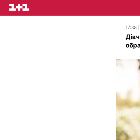
17:38 
Дівч
обра