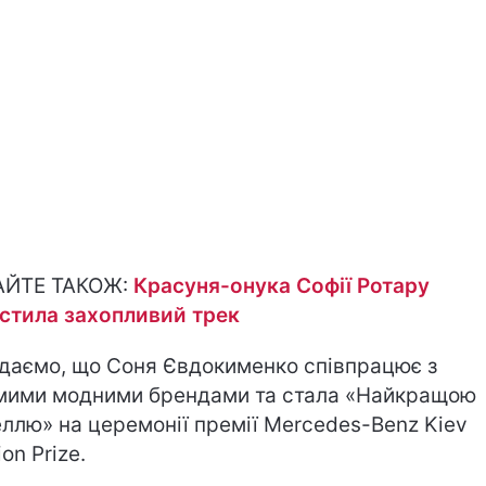
АЙТЕ ТАКОЖ:
Красуня-онука Софії Ротару
стила захопливий трек
даємо, що Соня Євдокименко співпрацює з
мими модними брендами та стала «Найкращою
ллю» на церемонії премії Mercedes-Benz Kiev
on Prize.