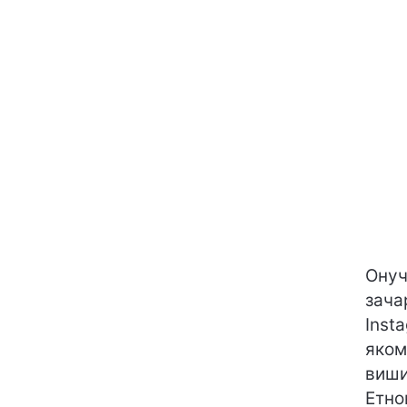
Онуч
зача
Inst
яком
виши
Етно