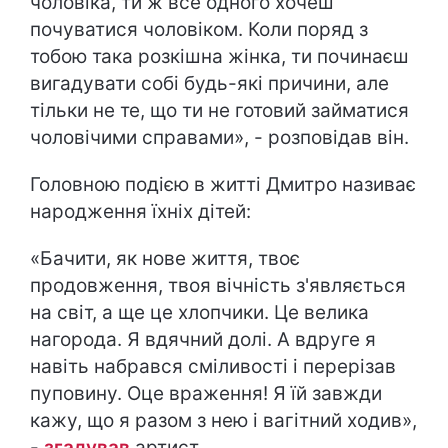
чоловіка, ти ж все одного хочеш
почуватися чоловіком. Коли поряд з
тобою така розкішна жінка, ти починаєш
вигадувати собі будь-які причини, але
тільки не те, що ти не готовий займатися
чоловічими справами», - розповідав він.
Головною подією в житті Дмитро називає
народження їхніх дітей:
«Бачити, як нове життя, твоє
продовження, твоя вічність з'являється
на світ, а ще це хлопчики. Це велика
нагорода. Я вдячний долі. А вдруге я
навіть набрався сміливості і перерізав
пуповину. Оце враження! Я їй завжди
кажу, що я разом з нею і вагітний ходив»,
-
згадував
артист.