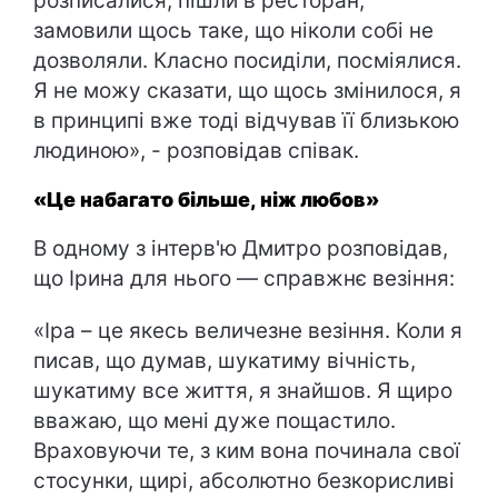
розписалися, пішли в ресторан,
замовили щось таке, що ніколи собі не
дозволяли. Класно посиділи, посміялися.
Я не можу сказати, що щось змінилося, я
в принципі вже тоді відчував її близькою
людиною», - розповідав співак.
«Це набагато більше, ніж любов»
В одному з інтерв'ю Дмитро розповідав,
що Ірина для нього — справжнє везіння:
«Іра – це якесь величезне везіння. Коли я
писав, що думав, шукатиму вічність,
шукатиму все життя, я знайшов. Я щиро
вважаю, що мені дуже пощастило.
Враховуючи те, з ким вона починала свої
стосунки, щирі, абсолютно безкорисливі