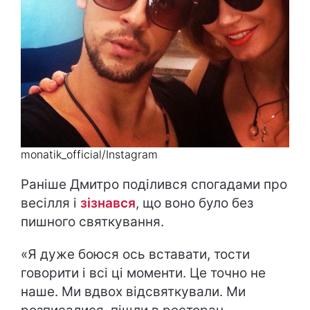
monatik_official/Instagram
Раніше Дмитро поділився спогадами про
весілля і
зізнався
, що воно було без
пишного святкування.
«Я дуже боюся ось вставати, тости
говорити і всі ці моменти. Це точно не
наше. Ми вдвох відсвяткували. Ми