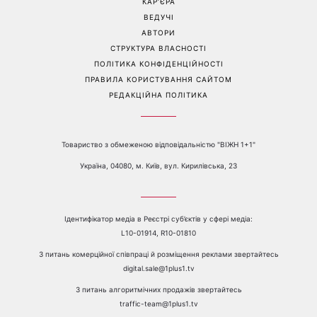
відкрито показався з новою
повернеться удача, а кому
обраницею
варто сказати «ні»
Перейти на повну версію сайту
Контакти:
е-mail:
media@1plus1.tv
Телефон:
+38 044 490 01 01
ПРО КАНАЛ
РЕКЛАМА
ПРОБЛЕМИ З ПРИЙОМОМ КАНАЛУ 1+1
КАТАЛОГ ПРОГРАМ
КАР’ЄРА