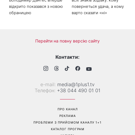
Більше не приховує кохану:
Гороскоп на 8 серпня для
Володимир Дантес вперше
всіх знаків зодіаку: кому