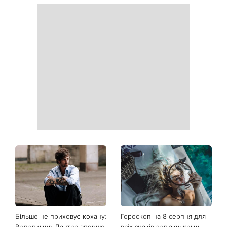
Ваші дані можуть бути на
Софія Ротару нарешті
чеку: Укрпошта почала
показалася публіці: як зараз
друкувати персональну
виглядає легендарна 79-
інформацію в
річна співачка
розрахункових квитанціях
Коли немає кондиціонера:
Погода різко зміниться на
3 прості способи
вихідних: у яких областях
охолодити квартиру в
України вдарять зливи з
спеку
градом