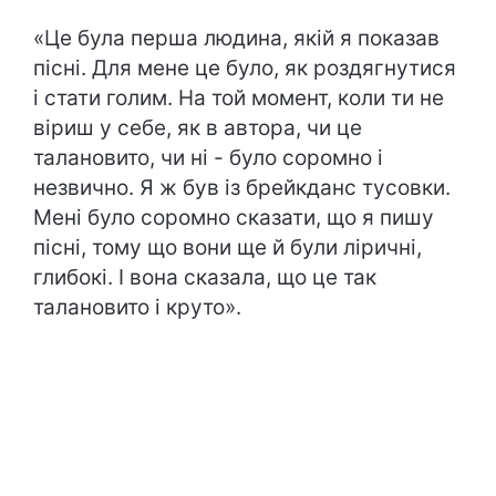
«Це була перша людина, якій я показав
пісні. Для мене це було, як роздягнутися
і стати голим. На той момент, коли ти не
віриш у себе, як в автора, чи це
талановито, чи ні - було соромно і
незвично. Я ж був із брейкданс тусовки.
Мені було соромно сказати, що я пишу
пісні, тому що вони ще й були ліричні,
глибокі. І вона сказала, що це так
талановито і круто».