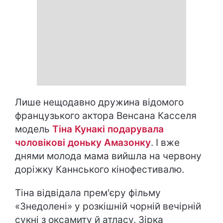
Лише нещодавно дружина відомого
французького актора Венсана Касселя
модель
Тіна Кунакі подарувала
чоловікові доньку Амазонку
. І вже
днями молода мама вийшла на червону
доріжку Каннського кінофестивалю.
Тіна відвідала прем'єру фільму
«Знедолені» у розкішній чорній вечірній
сукні з оксамиту й атласу. Зірка