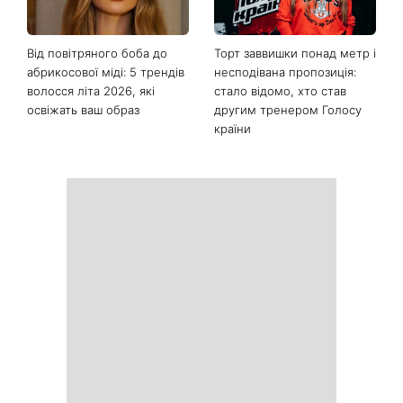
Останні новини
«Одна з найскладніших
Спека не дає заснути:
моїх пісень»: Тіна Кароль
прості лайфхаки для
презентувала незвичайний
комфортної ночі
кліп із неочікуваним
фіналом