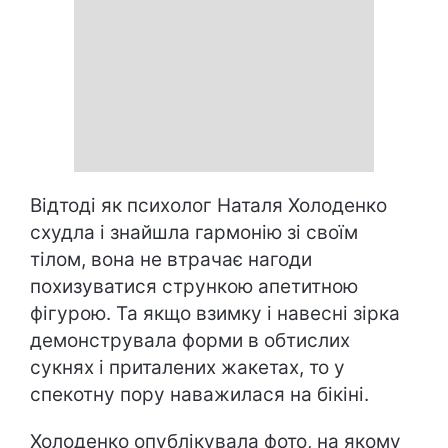
Відтоді як психолог Наталя Холоденко
схудла і знайшла гармонію зі своїм
тілом, вона не втрачає нагоди
похизуватися стрункою апетитною
фігурою. Та якщо взимку і навесні зірка
демонструвала форми в обтислих
сукнях і приталених жакетах, то у
спекотну пору наважилася на бікіні.
Холоденко опублікувала фото, на якому