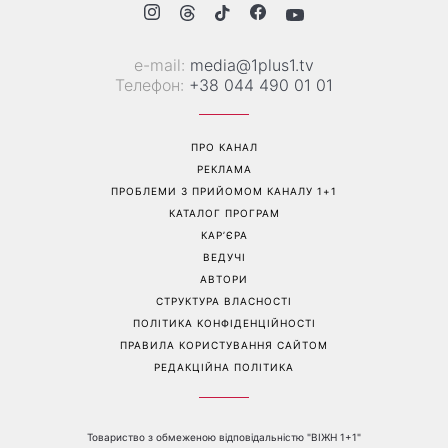
Сухі п'яти більше не
Не кінець світу: 12 серпня
проблема: 7 простих
відбудеться рідкісне
способів повернути стопам
поєднання сонячного
м'якість без дорогого
затемнення, Персеїди та
педикюру
параду планет – коли їх
можна побачити
Перейти на повну версію сайту
Контакти: