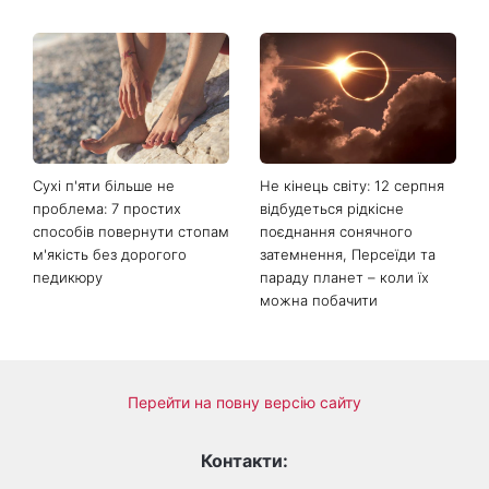
Від повітряного боба до
Торт заввишки понад метр і
абрикосової міді: 5 трендів
несподівана пропозиція:
волосся літа 2026, які
стало відомо, хто став
освіжать ваш образ
другим тренером Голосу
країни