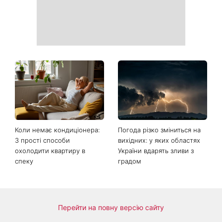
Ваші дані можуть бути на
Софія Ротару нарешті
чеку: Укрпошта почала
показалася публіці: як зараз
друкувати персональну
виглядає легендарна 79-
інформацію в
річна співачка
розрахункових квитанціях