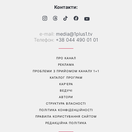
Коли немає кондиціонера:
Погода різко зміниться на
3 прості способи
вихідних: у яких областях
охолодити квартиру в
України вдарять зливи з
спеку
градом
Перейти на повну версію сайту