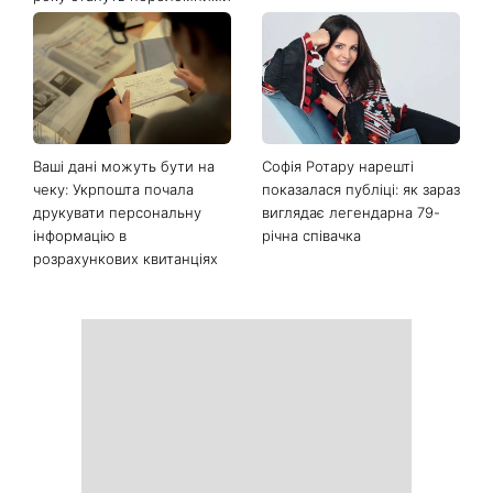
Останні новини
Почнеться час великих
На вихідних магнітна буря
звершень: три знаки
посилиться: що чекає
китайського гороскопу,
метеочутливих людей 8 і 9
для яких найближчі пів
серпня
року стануть переломними