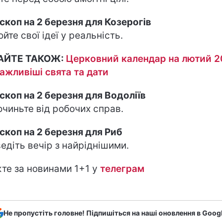
скоп на 2 березня для Козерогів
юйте свої ідеї у реальність.
АЙТЕ ТАКОЖ:
Церковний календар на лютий 2
ажливіші свята та дати
скоп на 2 березня для Водоліїв
очиньте від робочих справ.
скоп на 2 березня для Риб
едіть вечір з найріднішими.
те за новинами 1+1 у
т
елеграм
Не пропустіть головне! Підпишіться на наші оновлення в Goog