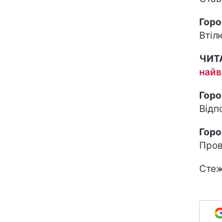
Горо
Втіл
ЧИТ
найв
Горо
Відп
Горо
Пров
Стеж