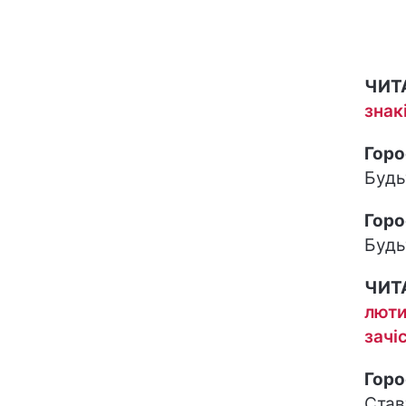
ЧИТ
знак
Горо
Будь
Горо
Будь
ЧИТ
люти
зачі
Горо
Став