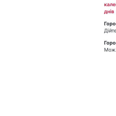
кале
днів
Горо
Дійт
Горо
Можл