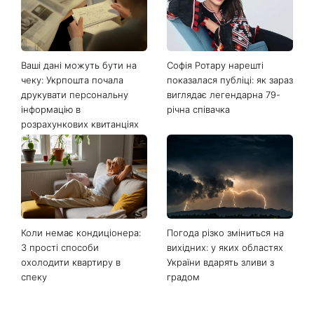
Ваші дані можуть бути на
Софія Ротару нарешті
чеку: Укрпошта почала
показалася публіці: як зараз
друкувати персональну
виглядає легендарна 79-
інформацію в
річна співачка
розрахункових квитанціях
Коли немає кондиціонера:
Погода різко зміниться на
3 прості способи
вихідних: у яких областях
охолодити квартиру в
України вдарять зливи з
спеку
градом