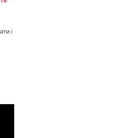
ття
ати і