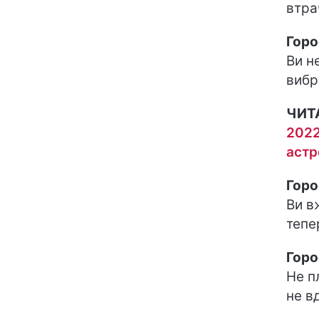
втра
Горо
Ви н
вибр
ЧИТ
2022
астр
Горо
Ви в
тепе
Горо
Не п
не в