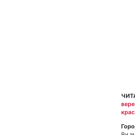
ЧИТ
вере
крас
Горо
Ви з