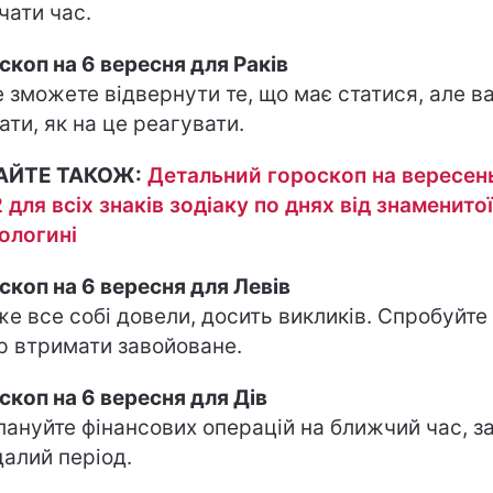
чати час.
скоп на 6 вересня для Раків
е зможете відвернути те, що має статися, але в
ати, як на це реагувати.
АЙТЕ ТАКОЖ:
Детальний гороскоп на вересен
 для всіх знаків зодіаку по днях від знаменитої
ологині
скоп на 6 вересня для Левів
же все собі довели, досить викликів. Спробуйте
р втримати завойоване.
скоп на 6 вересня для Дів
лануйте фінансових операцій на ближчий час, з
далий період.