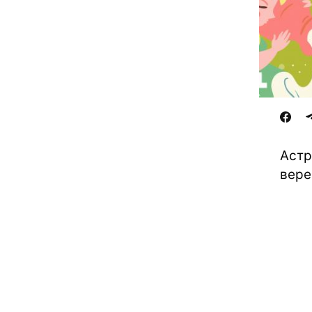
Астр
вере