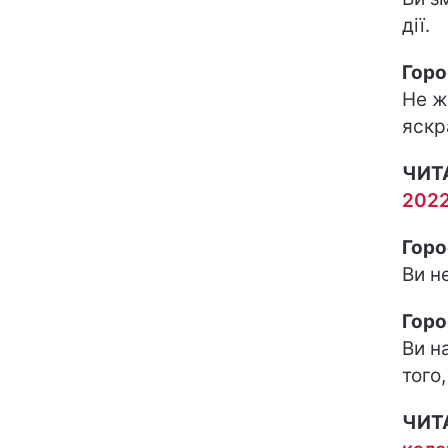
дії.
Горо
Не ж
яскр
ЧИТ
2022
Горо
Ви н
Горо
Ви н
того
ЧИТ