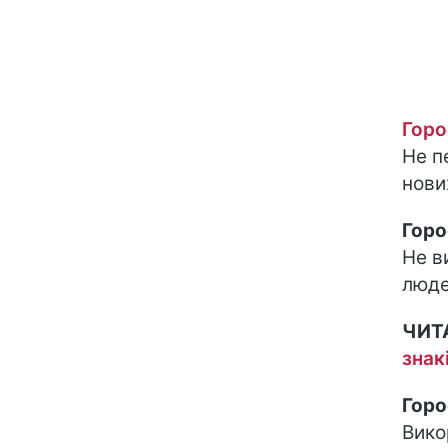
Горо
Не п
нови
Горо
Не в
люде
ЧИТ
знак
Горо
Вико