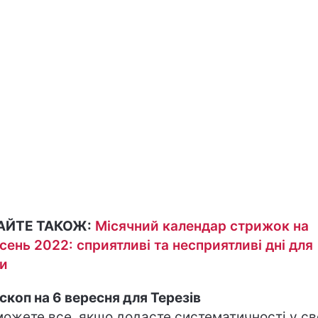
АЙТЕ ТАКОЖ:
Місячний календар стрижок на
сень 2022: сприятливі та несприятливі дні для
и
скоп на 6 вересня для Терезів
можете все, якщо додасте систематичності у св