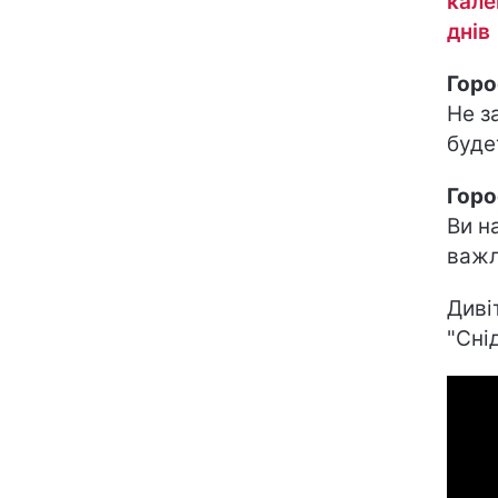
кале
днів
Горо
Не з
буде
Горо
Ви н
важл
Диві
"Снід