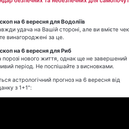
ндар безпечних та небезпечних для самопочу
скоп на 6 вересня для Водоліїв
авжди удача на Вашій стороні, але ви вмієте чек
те винагороджені за це.
скоп на 6 вересня для Риб
а порозі нового життя, однак ще не завершений
ивий період. Не поспішайте з висновками.
ться астрологічний прогноз на 6 вересня від
анку з 1+1":