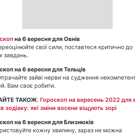
скоп
на 6 вересня для Овнів
ереоцінюйте свої сили, поставтеся критично до
х завдань.
скоп на 6 вересня для Тельців
итрачайте зайві нерви на судження некомпетен
й. Вам своє робити.
АЙТЕ ТАКОЖ
:
Гороскоп на вересень 2022 для 
ів зодіаку: які зміни восени віщують зорі
скоп на 6 вересня для Близнюків
ристовуйте кожну хвилину, зараз не можна