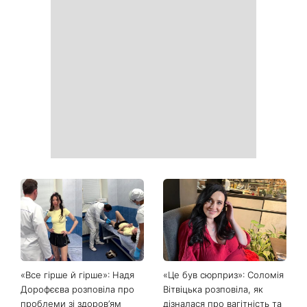
«Все гірше й гірше»: Надя
«Це був сюрприз»: Соломія
Дорофєєва розповіла про
Вітвіцька розповіла, як
проблеми зі здоров’ям
дізналася про вагітність та