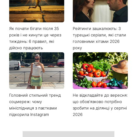
Як почати бігати після 35
Рейтинги зашкалюють: 3
років і не кинути це через
турецькі серіали, які стали
тиждень: 6 правил, які
головними хітами 2026
дійсно працюють
року
Головний стильний тренд
Не відкладайте до вересня:
соцмереж: чому
що обов'язково потрібно
мініспідниця з паєтками
зробити на ділянці у серпні
підкорила Instagram
2026