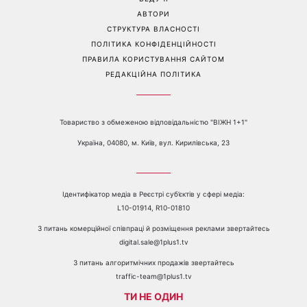
АВТОРИ
СТРУКТУРА ВЛАСНОСТІ
ПОЛІТИКА КОНФІДЕНЦІЙНОСТІ
ПРАВИЛА КОРИСТУВАННЯ САЙТОМ
РЕДАКЦІЙНА ПОЛІТИКА
Товариство з обмеженою відповідальністю "ВІЖН 1+1"
Україна, 04080, м. Київ, вул. Кирилівська, 23
Ідентифікатор медіа в Реєстрі суб’єктів у сфері медіа:
L10-01914, R10-01810
З питань комерційної співпраці й розміщення реклами звертайтесь
digital.sale@1plus1.tv
З питань алгоритмічних продажів звертайтесь
traffic-team@1plus1.tv
ТИ НЕ ОДИН