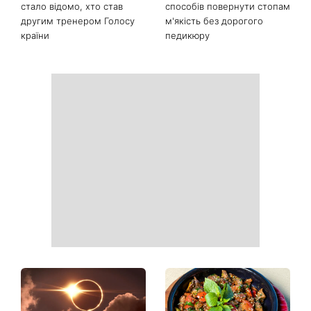
Останні новини
Спека не дає заснути:
Від повітряного боба до
прості лайфхаки для
абрикосової міді: 5 трендів
комфортної ночі
волосся літа 2026, які
освіжать ваш образ
Торт заввишки понад метр і
Сухі п'яти більше не
несподівана пропозиція:
проблема: 7 простих
стало відомо, хто став
способів повернути стопам