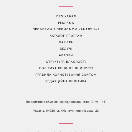
Не кінець світу: 12 серпня
Баклажани й перець за 10
відбудеться рідкісне
хвилин: закуска Серпень,
поєднання сонячного
яку варто приготувати саме
затемнення, Персеїди та
зараз
параду планет – коли їх
можна побачити
Перейти на повну версію сайту
Контакти:
е-mail:
media@1plus1.tv
Телефон:
+38 044 490 01 01