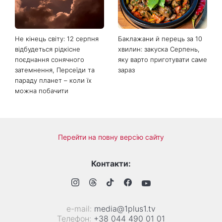
другим тренером Голосу
м'якість без дорогого
країни
педикюру