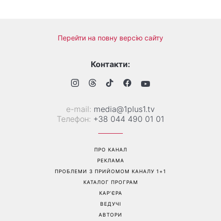
Сьогодні Яблучний Спас:
День Незалежності 2026:
що потрібно зробити 6
чи буде вихідний 24 серпня
серпня, щоб запросити в
дім достаток і злагоду