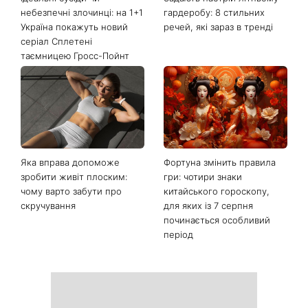
Останні новини
Ідеальні сусіди чи
Задають настрій літньому