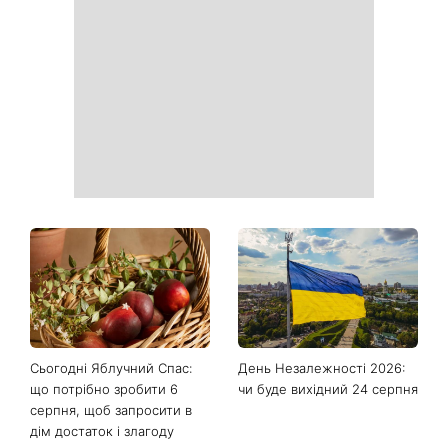
небезпечні злочинці: на 1+1
гардеробу: 8 стильних
Україна покажуть новий
речей, які зараз в тренді
серіал Сплетені
таємницею Гросс-Пойнт
Яка вправа допоможе
Фортуна змінить правила
зробити живіт плоским:
гри: чотири знаки
чому варто забути про
китайського гороскопу,
скручування
для яких із 7 серпня
починається особливий
період