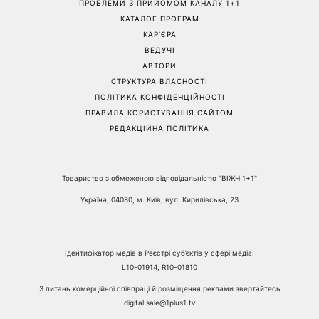
Більше не приховує кохану:
Гороскоп на 8 серпня для
Володимир Дантес вперше
всіх знаків зодіаку: кому
відкрито показався з новою
повернеться удача, а кому
обраницею
варто сказати «ні»
Перейти на повну версію сайту
Контакти:
е-mail:
media@1plus1.tv
Телефон:
+38 044 490 01 01
ПРО КАНАЛ
РЕКЛАМА
ПРОБЛЕМИ З ПРИЙОМОМ КАНАЛУ 1+1