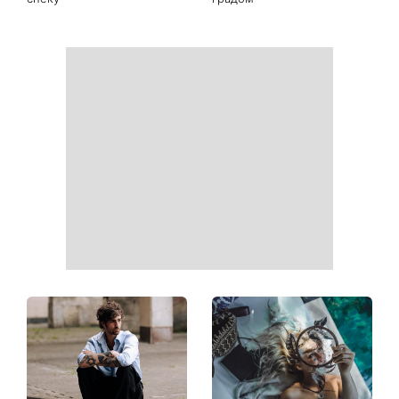
Ваші дані можуть бути на
Софія Ротару нарешті
чеку: Укрпошта почала
показалася публіці: як зараз
друкувати персональну
виглядає легендарна 79-
інформацію в
річна співачка
розрахункових квитанціях
Коли немає кондиціонера:
Погода різко зміниться на
3 прості способи
вихідних: у яких областях
охолодити квартиру в
України вдарять зливи з
спеку
градом