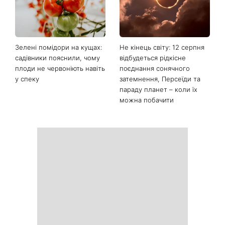
Останні новини
«Все гірше й гірше»: Надя
«Це був сюрприз»: Соломія
Дорофєєва розповіла про
Вітвіцька розповіла, як
проблеми зі здоров’ям
дізналася про вагітність та
якою була реакція чоловіка