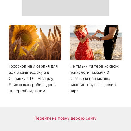
Зелені помідори на кущах:
Не кінець світу: 12 серпня
садівники пояснили, чому
відбудеться рідкісне
плоди не червоніють навіть
поєднання сонячного
у спеку
затемнення, Персеїди та
параду планет – коли їх
можна побачити