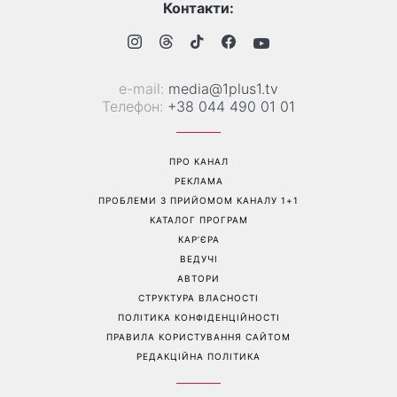
Гороскоп на 7 серпня для
Не тільки «я тебе кохаю»:
всіх знаків зодіаку від
психологи назвали 3
Сніданку з 1+1: Місяць у
фрази, які найчастіше
Близнюках зробить день
використовують щасливі
непередбачуваним
пари
Перейти на повну версію сайту
Контакти: