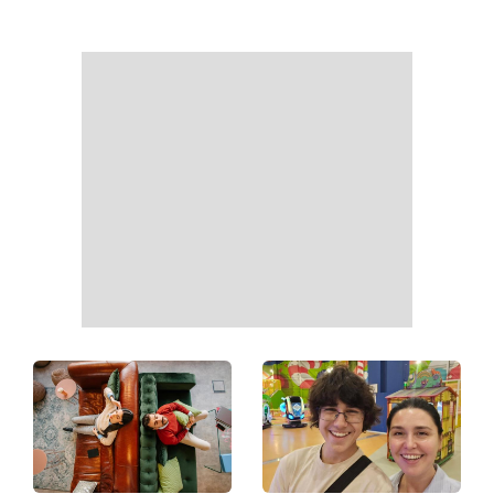
Білі кросівки знову будуть
Гороскоп на 9 серпня для
як нові: два прості
всіх знаків зодіаку: день
продукти з кухні легко
рішень, які більше не
приберуть плями та
можна відкладати
неприємний запах
День ангела 9 серпня:
Найпопулярніший салат
Пантелеймон, Микола та
літа: готуємо «Зелену
Сава серед іменинників -
Богиню»
чому цього дня варто
зробити добру справу