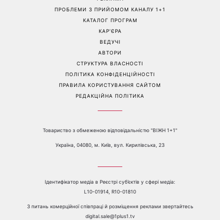
Справа не в немитому
«Вже доросла людина»:
посуді: психологиня
Людмила Барбір показала
пояснила, чому насправді
рідкісні сімейні фото з 14-
пари сваряться через
річним сином і зворушила
побут
Мережу
Перейти на повну версію сайту
Контакти:
е-mail:
media@1plus1.tv
Телефон:
+38 044 490 01 01
ПРО КАНАЛ
РЕКЛАМА