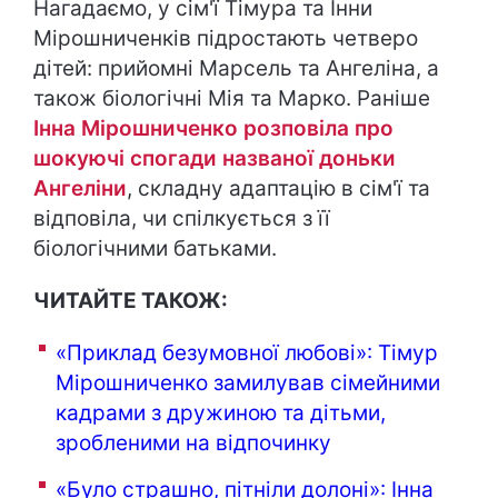
Нагадаємо, у сім'ї Тімура та Інни
Мірошниченків підростають четверо
дітей: прийомні Марсель та Ангеліна, а
також біологічні Мія та Марко. Раніше
Інна Мірошниченко розповіла про
шокуючі спогади названої доньки
Ангеліни
, складну адаптацію в сім'ї та
відповіла, чи спілкується з її
біологічними батьками.
ЧИТАЙТЕ ТАКОЖ:
«Приклад безумовної любові»: Тімур
Мірошниченко замилував сімейними
кадрами з дружиною та дітьми,
зробленими на відпочинку
«Було страшно, пітніли долоні»: Інна