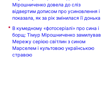
Мірошниченко довела до сліз
відвертим дописом про усиновлення і
показала, як за рік змінилася її донька
В кумедному «фотосеріалі» про сина і
борщ: Тімур Мірошниченко замилував
Мережу серією світлин з сином
Марселем і культовою українською
стравою