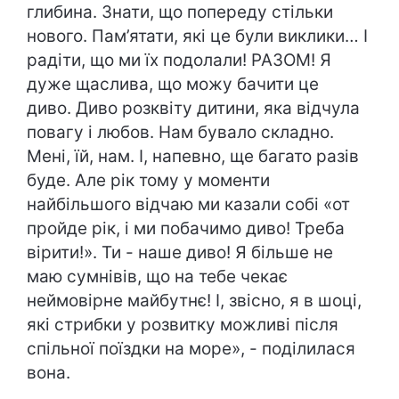
глибина. Знати, що попереду стільки
нового. Пам’ятати, які це були виклики… І
радіти, що ми їх подолали! РАЗОМ! Я
дуже щаслива, що можу бачити це
диво. Диво розквіту дитини, яка відчула
повагу і любов. Нам бувало складно.
Мені, їй, нам. І, напевно, ще багато разів
буде. Але рік тому у моменти
найбільшого відчаю ми казали собі «от
пройде рік, і ми побачимо диво! Треба
вірити!». Ти - наше диво! Я більше не
маю сумнівів, що на тебе чекає
неймовірне майбутнє! І, звісно, я в шоці,
які стрибки у розвитку можливі після
спільної поїздки на море», - поділилася
вона.