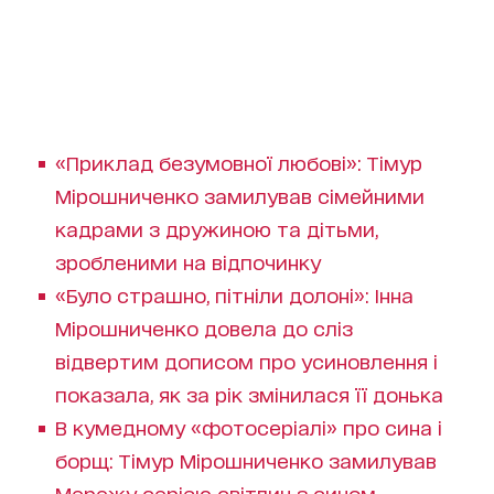
«Приклад безумовної любові»: Тімур
Мірошниченко замилував сімейними
кадрами з дружиною та дітьми,
зробленими на відпочинку
«Було страшно, пітніли долоні»: Інна
Мірошниченко довела до сліз
відвертим дописом про усиновлення і
показала, як за рік змінилася її донька
В кумедному «фотосеріалі» про сина і
борщ: Тімур Мірошниченко замилував
Мережу серією світлин з сином