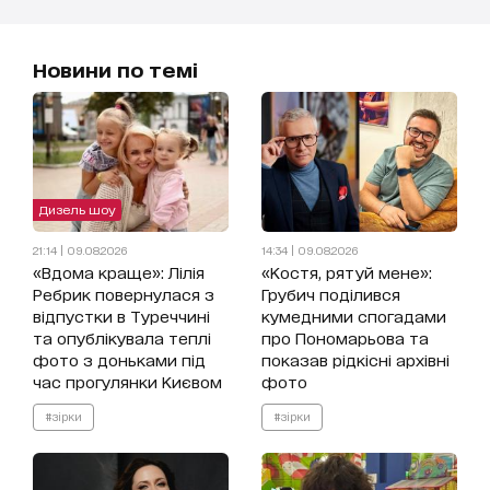
Новини по темі
Дизель шоу
21:14 | 09.08.2026
14:34 | 09.08.2026
«Вдома краще»: Лілія
«Костя, рятуй мене»:
Ребрик повернулася з
Грубич поділився
відпустки в Туреччині
кумедними спогадами
та опублікувала теплі
про Пономарьова та
фото з доньками під
показав рідкісні архівні
час прогулянки Києвом
фото
#зірки
#зірки