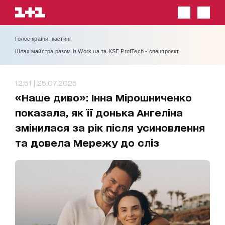
Голос країни: кастинг
Шлях майстра разом із Work.ua та KSE ProfTech - спецпроєкт
12:51 | 25.07.2025
«Наше диво»: Інна Мірошниченко
показала, як її донька Ангеліна
змінилася за рік після усиновлення
та довела Мережу до сліз