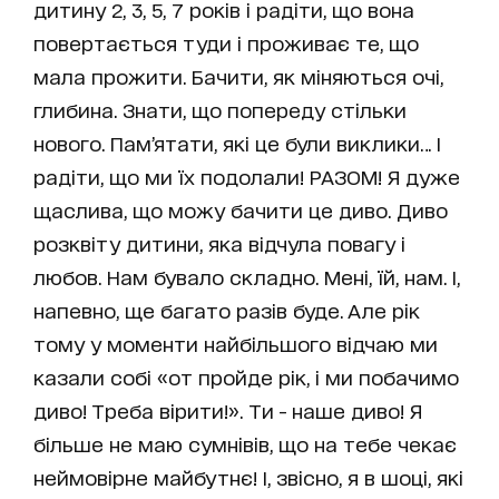
дитину 2, 3, 5, 7 років і радіти, що вона
повертається туди і проживає те, що
мала прожити. Бачити, як міняються очі,
глибина. Знати, що попереду стільки
нового. Пам’ятати, які це були виклики… І
радіти, що ми їх подолали! РАЗОМ! Я дуже
щаслива, що можу бачити це диво. Диво
розквіту дитини, яка відчула повагу і
любов. Нам бувало складно. Мені, їй, нам. І,
напевно, ще багато разів буде. Але рік
тому у моменти найбільшого відчаю ми
казали собі «от пройде рік, і ми побачимо
диво! Треба вірити!». Ти - наше диво! Я
більше не маю сумнівів, що на тебе чекає
неймовірне майбутнє! І, звісно, я в шоці, які