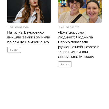
11:58 | 09.08.2026
12:42 | 08.08.2026
Наталка Денисенко
«Вже доросла
вийшла заміж і змінила
людина»: Людмила
прізвище на Ярошенко
Барбір показала
рідкісні сімейні фото з
#зірки
14-річним сином і
зворушила Мережу
#зірки