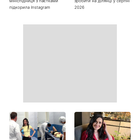
Як почати бігати після 35
Рейтинги зашкалюють: 3
років і не кинути це через
турецькі серіали, які стали
тиждень: 6 правил, які
головними хітами 2026
дійсно працюють
року
Головний стильний тренд
Не відкладайте до вересня:
соцмереж: чому
що обов'язково потрібно
мініспідниця з паєтками
зробити на ділянці у серпні