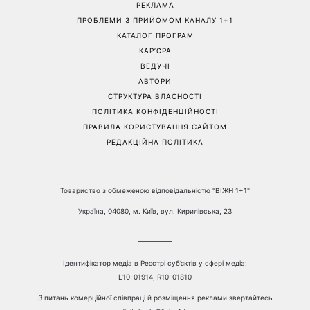
«Все гірше й гірше»: Надя
«Це був сюрприз»: Соломія
Дорофєєва розповіла про
Вітвіцька розповіла, як
проблеми зі здоров’ям
дізналася про вагітність та
якою була реакція чоловіка
Перейти на повну версію сайту
Контакти:
е-mail:
media@1plus1.tv
Телефон:
+38 044 490 01 01
ПРО КАНАЛ
РЕКЛАМА