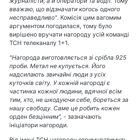
журналісти, а й оператори та водії. Тому
вважаю, що відзначати когось одного
несправедливо"
. Комісія цим вагомим
аргументом погодилася, тому було
вирішено вручати нагороду усій команді
ТСН телеканалу 1+1.
"Нагорода виготовляється зі срібла 925
проби. Метал не купується. Його
надсилають звичайні люди з усіх
куточків світу. У кожній нагороді є
частинка кожної людини, вдячної всім
тим, хто, не шкодуючи себе, бореться за
нашу свободу. Саме це робить кожен
орден безцінним",
- зазначають
ініціатори нагороди.
Від імені ТСН нагороду отримуватимуть