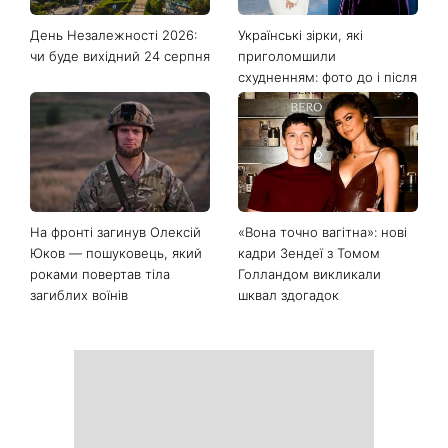
День Незалежності 2026:
Українські зірки, які
чи буде вихідний 24 серпня
приголомшили
схудненням: фото до і після
На фронті загинув Олексій
«Вона точно вагітна»: нові
Юков — пошуковець, який
кадри Зендеї з Томом
роками повертав тіла
Голландом викликали
загиблих воїнів
шквал здогадок