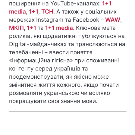
поширення на YouTube-каналах:
1+1
media
,
1+1
,
ТСН
. А також у соціальних
мережах Instagram та Facebook –
WAW
,
МКІП
,
1+1
та
1+1 media
. Ключова мета
роликів, які щодватижні публікуються на
Digital-майданчиках та транслюються на
телебаченні – ввести поняття
«інформаційна гігієна» при споживанні
контенту серед українців та
продемонструвати, як якісно може
змінитися життя кожного, якщо почати
розмовляти українською чи всіляко
покращувати свої знання мови.