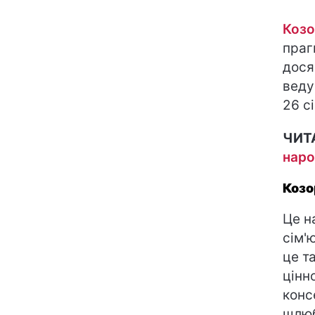
Козо
праг
дося
веду
26 с
ЧИТ
наро
Козо
Це н
сім'
це т
цінн
конс
шлюб