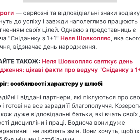
роги
— серйозні та відповідіальні знаки зодіаку,
нуть до успіху і завжди наполегливо працюють
гненням своїх цілей. Однвєю з представниць є
ча "Сніданнку з 1+1"
Неля Шовкопляс
, яка сьог
ічня, відзначає день народження.
АЙТЕ ТАКОЖ:
Неля Шовкопляс святкує день
дження: цікаві факти про ведучу "Сніданку з 1
ріг: особливості характеру у шлюбі
адійні і віддані партнери, які піклуються про св
ю і готові на все заради її благополуччя. Козеро
акож дуже відповідальні батьки, які вчать своїх 
ості дисципліни і праці. Водноча вони дуже
ервативні і не люблять змін. Вони хочуть, щоб їх
 був міцним і стабільним.