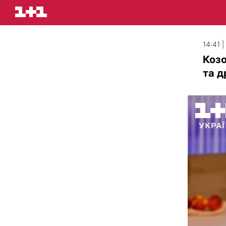
14:41 
Козо
та д