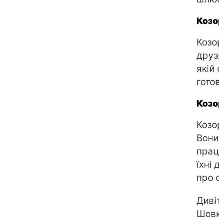
Козо
Козо
друз
якій
гото
Козо
Козо
Вони
прац
їхні
про с
Диві
Шовк