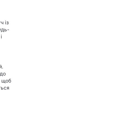
ч із
удь-
і
й.
 до
, щоб
ться