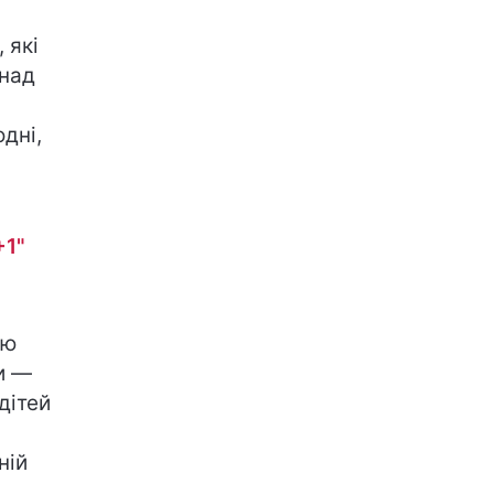
 які
 над
одні,
+1"
ою
ги —
дітей
ній