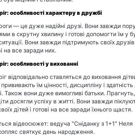
ріг: особливості характеру в дружбі
роги — це дуже надійні друзі. Вони завжди пору
ями в скрутну хвилину і готові допомогти їм у б
 ситуації. Вони завжди підтримують своїх друзів 
ві на все заради них.
ріг: особливості у вихованні
ріг відповідально ставляться до виховання діте
 прививають їм цінності, дисципліну і здатність
і. Також вони дуже вимогливі батьки. Прагнуть
 діти досягли успіху в житті. Вони завжди піклую
воїх дітей і готові на все заради їхнього щастя.
ться відеосюжет: ведуча "Сніданку з 1+1" Неля
опляс святкує день народження.