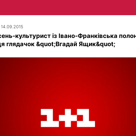
| 14.09.2015
ень-культурист із Івано-Франківська поло
я глядачок &quot;Вгадай Ящик&quot;