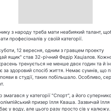
нику з народу треба мати неабиякий талант, що
рати професіоналів у своїй категорії.
 суботи, 12 вересня, одним з гравцем проекту
дай ящик" став 32-річний Федір Хаціалов. Кожн
красень тренується не менше двох годин та й і
ує за здоровий спосіб життя. Немає сумнів, що п
 появи в студії, таких побільшало. Особливо, се
т.
р змагався у категорії "Спорт", а його суперник
 олімпійський призер Ілля Кваша. Зазвичай Ілля
бає у воду, але цього разу просто сів у калюжу.