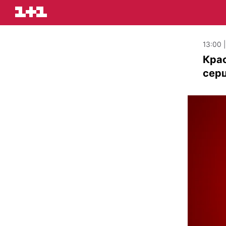
13:00 
Крас
серц