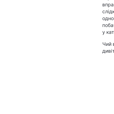
впра
слід
одно
поба
у кат
Чий 
диві