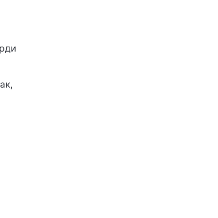
арди
ак,