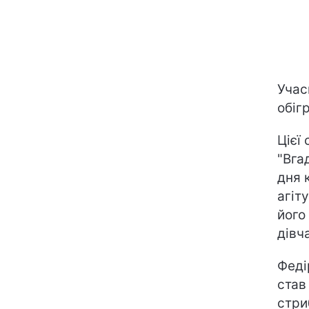
Учас
обіг
Цієї
"Вга
дня 
агіт
його
дівча
Феді
став
стри