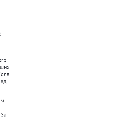
б
ого
нших
ісля
ред
ом
 За