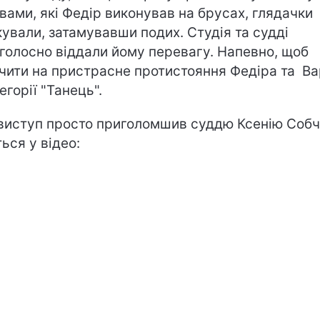
вами, які Федір виконував на брусах, глядачки
кували, затамувавши подих. Студія та судді
голосно віддали йому перевагу. Напевно, щоб
чити на пристрасне протистояння Федіра та В
егорії "Танець".
виступ просто приголомшив суддю Ксенію Собч
ться у відео: