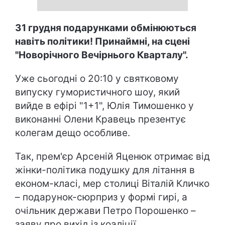
31 грудня подарунками обмінюються
навіть політики! Принаймні, на сцені
"Новорічного Вечірнього Кварталу".
Уже сьогодні о 20:10 у святковому
випуску гумористичного шоу, який
вийде в ефірі "1+1", Юлія Тимошенко у
виконанні Олени Кравець презентує
колегам дещо особливе.
Так, прем'єр Арсеній Яценюк отримає від
жінки-політика подушку для літання в
економ-класі, мер столиці Віталій Кличко
– подарунок-сюрприз у формі гирі, а
очільник держави Петро Порошенко –
заяву про вихід із коаліції.